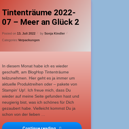
agged
erialmix
18 Kommentare
zu Tintenträume 2022-07 – Meer an Glück 2
eübte Bastler
Tintenträume 2022-
07 – Meer an Glück 2
oodies
Updated on
13. Juli 2022
ittelschwer
Posted on
13. Juli 2022
by
Sonja Kindler
Categories:
Verpackungen
In diesem Monat habe ich es wieder
geschafft, am BlogHop Tintenträume
teilzunehmen. Hier geht es ja immer um
aktuelle Produktreihen oder – pakete von
Stampin‘ Up!. Ich freue mich, dass Du
wieder auf meine Seite gefunden hast und
neugierig bist, was ich schönes für Dich
gezaubert habe. Vielleicht kommst Du ja
schon von der lieben …
Continue reading
Tintenträume 2022-07 – Meer an Glüc