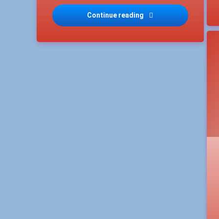
Continue reading
Happy Friday 2022-07- 
T
A
G
G