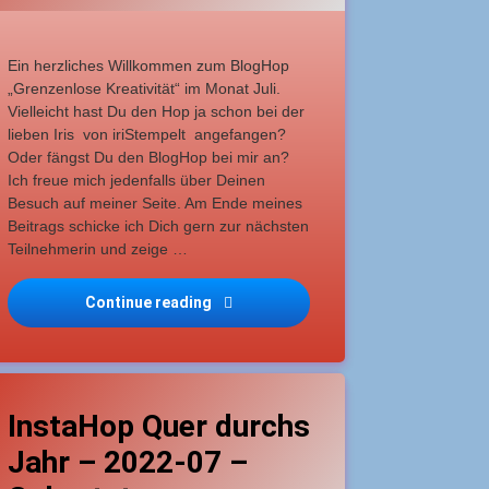
Ein herzliches Willkommen zum BlogHop
„Grenzenlose Kreativität“ im Monat Juli.
Vielleicht hast Du den Hop ja schon bei der
lieben Iris von iriStempelt angefangen?
Oder fängst Du den BlogHop bei mir an?
Ich freue mich jedenfalls über Deinen
Besuch auf meiner Seite. Am Ende meines
Beitrags schicke ich Dich gern zur nächsten
Teilnehmerin und zeige …
Continue reading
Grenzenlose Kreativität – 2022-07- F
agged
 Sonne, Urlaub, Strand
Leave a Comment
on InstaHop Quer durchs Jahr – 2022-07 – Geburtst
eübte Bastler
InstaHop Quer durchs
Jahr – 2022-07 –
lückwunschkarte