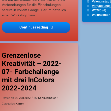
Valentinstag
(
Vorbereitungen für die Einschulungen
Verpackunge
bereits in vollem Gange. Darum hatte ich
WCMD
(4)
Weihnachten
einen Workshop zum …
Continue reading
Geschenkset zum Schulanfang – Ranz
2 – Tierisch, tierisch
agged
15 Kommentare
zu Grenzenlose Kreativität – 2022-07- Farbchallenge m
nfänger
Grenzenlose
Kreativität – 2022-
infach
07- Farbchallenge
lückwunschkarte
mit drei InColors
2022-2024
Updated on
24. Juli 2022
Posted on
24. Juli 2022
by
Sonja Kindler
Categories:
Karten