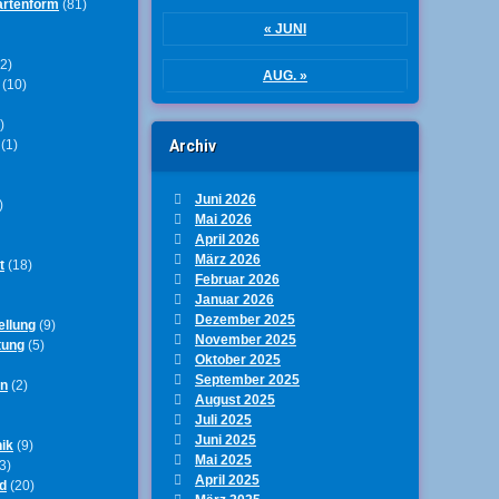
artenform
(81)
t immer
« JUNI
2)
AUG. »
(10)
e 1
)
(1)
Archiv
Juni 2026
)
Mai 2026
April 2026
März 2026
t
(18)
Februar 2026
Januar 2026
Dezember 2025
ellung
(9)
November 2025
tung
(5)
Oktober 2025
September 2025
en
(2)
August 2025
Juli 2025
Juni 2025
ik
(9)
Mai 2025
3)
April 2025
d
(20)