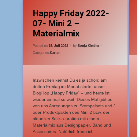
Tagged
T
18 Kommentare
zu Happy Friday 2022-07- Mini 2 – Mat
Anfänger
G
Happy Friday 2022-
07- Mini 2 –
einfach
G
Materialmix
Glückwunschkarte
m
Updated on
15. Juli 2022
Posted on
15. Juli 2022
by
Sonja Kindler
Categories:
Karten
Inzwischen kennst Du es ja schon: am
dritten Freitag im Monat startet unser
BlogHop „Happy Friday“ – und heute ist
wieder einmal so weit. Dieses Mal gibt es
von uns Anregungen zu Stempelsets und /
oder Produktpakten des Mini 2 bzw. der
aktuellen Sale-a-bration mit einem
Materialmix aus Designpapier, Band und
Accessoires. Natürlich freue ich …