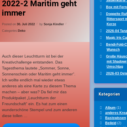
Säulenkarte
2022-2 Maritim geht
eübte Bastler
Box mit Fer
immer
euchtturm
Doppelte Ra
Rittersport 
Updated on
29. Juli 2022
Kerze
Posted on
30. Juli 2022
by
Sonja Kindler
2026-04 Tanz
Categories:
Deko
Magic Iris C
Bendi-Fold-
Wunsch
Auch dieser Leuchtturm ist bei der
Große Häus
mit Shadow
Kreativchallenge entstanden. Das
Umschlag
Tagesthema lautete „Sommer, Sonne,
2026-03 Ost
Sonnenschein oder Maritim geht immer“.
Ich wollte endlich mal wieder etwas
anderes als eine Karte zu diesem Thema
machen – aber was? Da fiel mir das
Kategorien
Produktpaket „Leuchtturm der
Freundschaft“ ein. Es hat zum einen
Album
(1)
wunderschöne Stempel und zum anderen
anderes Krea
diese tollen …
 Basteln für jede Gelegenheit
Basiswissen
Beileid
(2)