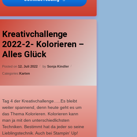
Mini 2 – Materialmix
agged
Leave a Comment
on Kreativchallenge 2022-2- Kolorieren – Alles Glück
quarell
Kreativchallenge
2022-2- Kolorieren –
eübte Bastler
Alles Glück
lückwunschkarte
Updated on
11. Juli 2022
Posted on
12. Juli 2022
by
Sonja Kindler
Categories:
Karten
Tag 4 der Kreativchallenge…..Es bleibt
weiter spannend, denn heute geht es um
das Thema Kolorieren. Kolorieren kann
man ja mit den unterschiedlichsten
Techniken. Bestimmt hat da jeder so seine
Lieblingstechnik. Auch bei Stampin‘ Up!