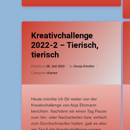
Tagged
T
Leave a Comment
on Kreativchallenge 2022-2 – Tierisc
Anfänger
A
Kreativchallenge
2022-2 – Tierisch,
Grußkarte
E
tierisch
leicht
l
Updated on
27. Juli 2022
Posted on
28. Juli 2022
by
Sonja Kindler
SAB 2022-2
S
Categories:
Karten
Heute möchte ich Dir weiter von der
Kreativchallenge von Anja Ehrmann
berichten. Nachdem wir einen Tag Pause
zum Vor- oder Nacharbeiten bzw. einfach
zum Durchschnaufen hatten, gab es also
am Tag 6 der Kreativchallenge unsere