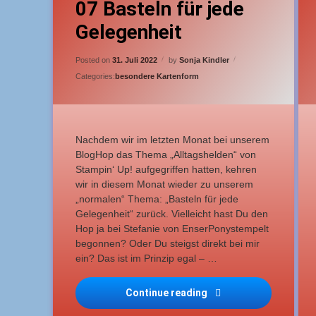
07 Basteln für jede
Aufstellkarte
G
Gelegenheit
mittelschwer
L
Updated on
29. Juli 2022
Posted on
31. Juli 2022
by
Sonja Kindler
Schachtel
Categories:
besondere Kartenform
Nachdem wir im letzten Monat bei unserem
BlogHop das Thema „Alltagshelden“ von
Stampin‘ Up! aufgegriffen hatten, kehren
wir in diesem Monat wieder zu unserem
„normalen“ Thema: „Basteln für jede
Gelegenheit“ zurück. Vielleicht hast Du den
Hop ja bei Stefanie von EnserPonystempelt
begonnen? Oder Du steigst direkt bei mir
ein? Das ist im Prinzip egal – …
Continue reading
Stempelpalast 2022 07