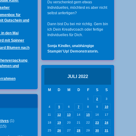
 Süße Käfer
Du verschenkst gern etwas
nseher
Individuelles, möchtest es aber nicht
selbst anfertigen?
hmenbox für
mit Gutschein und
Dann bist Du bei mir richtig. Gern bin
ich Dein Kreativcoach oder fertige
 in den Mai
Individuelles für Dich.
ard mit Spinner
Sonja Kindler, unabhängige
Card Blumen nach
Stampin’ Up! Demonstratorin.
chenverpackung
rahmen und
JULI 2022
errahmen
M
D
M
D
F
S
S
1
2
3
4
5
6
7
8
9
10
11
12
13
14
15
16
17
tives
(1)
18
19
20
21
22
23
24
(15)
25
26
27
28
29
30
31