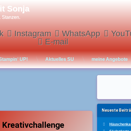
it Sonja
. Stanzen.
k
Instagram
WhatsApp
YouT
E-mail
Stampin‘ UP!
Aktuelles SU
meine Angebote
Neueste Beitr
agged
ede Gelegenheit
Leave a Comment
on Kreativchallenge 2022-2 Maritim geht immer
nschpruchsvoll
Kreativchallenge
Häuschenkar