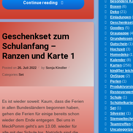
besondere K
Continue reading
Kreativchallenge 2022-2 Maritim geh
Boxen
(6)
Deko
(21)
Einladungen
(
Geschenkset
agged
Goodies
(5)
h, tierisch
Leave a Comment
on Geschenkset zum Schulanfang – Ranzen und Kart
nfänger
Graupappe
(4
Geschenkset zum
Grundwissen
Schulanfang –
inschulung
Gutschein
(1)
Hochzeit
(3)
Ranzen und Karte 1
Homedeko
(1
eicht
Kalender
(8)
Karten
(256)
Updated on
25. Juli 2022
Posted on
26. Juli 2022
by
Sonja Kindler
chulanfang
kind(l)er leich
Categories:
Set
OnStage
(2)
Perlen
(1)
Produktvorst
Resteverwer
Schule
(1)
Es ist wieder soweit: Kaum, dass die Ferien
Schüttelkart
in allen Bundesländern begonnen haben,
Set
(1)
Silvester
(1)
gehen die Ferien für einige bereits schon
Stempeltechn
wieder dem Ende entgegen. Bei uns in
Teamtreffen
(
MeckPomm geht’s am 13.08. wieder für
Uncategorize
alle mit der Schule los. Natürlich sind die