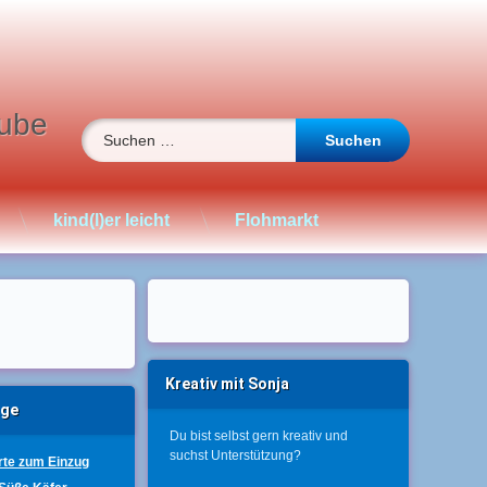
ube
Suchen nach:
kind(l)er leicht
Flohmarkt
Kreativ mit Sonja
äge
Du bist selbst gern kreativ und
suchst Unterstützung?
te zum Einzug