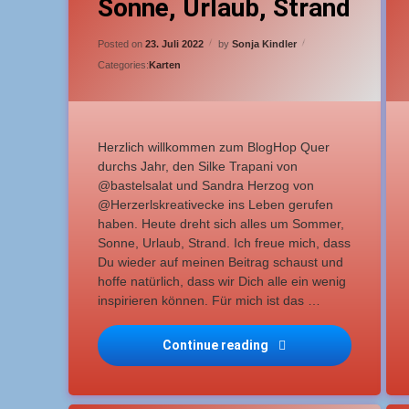
Sonne, Urlaub, Strand
maritim
m
Updated on
23. Juli 2022
Posted on
23. Juli 2022
by
Sonja Kindler
S
Categories:
Karten
Herzlich willkommen zum BlogHop Quer
durchs Jahr, den Silke Trapani von
@bastelsalat und Sandra Herzog von
@Herzerlskreativecke ins Leben gerufen
haben. Heute dreht sich alles um Sommer,
Sonne, Urlaub, Strand. Ich freue mich, dass
Du wieder auf meinen Beitrag schaust und
hoffe natürlich, dass wir Dich alle ein wenig
inspirieren können. Für mich ist das …
Continue reading
Quer durchs Jahr 2022