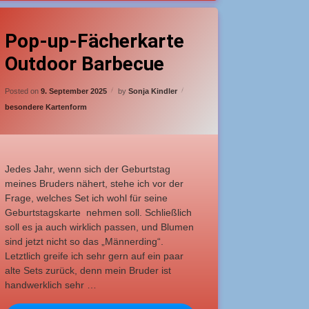
9-Lebkuchenmann
agged
Leave a Comment
on Pop-up-Fächerkarte Outdoor Barbecue
nfänger
Pop-up-Fächerkarte
Outdoor Barbecue
eburtstagskarten
Updated on
16. September 2025
op-up Karte
Posted on
9. September 2025
by
Sonja Kindler
Categories:
besondere Kartenform
Jedes Jahr, wenn sich der Geburtstag
meines Bruders nähert, stehe ich vor der
Frage, welches Set ich wohl für seine
Geburtstagskarte nehmen soll. Schließlich
soll es ja auch wirklich passen, und Blumen
sind jetzt nicht so das „Männerding“.
Letztlich greife ich sehr gern auf ein paar
alte Sets zurück, denn mein Bruder ist
handwerklich sehr …