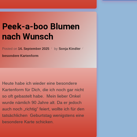
agged
nn
Leave a Comment
on Peek-a-boo Blumen nach Wunsch
nfänger
Peek-a-boo Blumen
nach Wunsch
un Fold
Updated on
14. September 2025
eburtstagskarten
Posted on
14. September 2025
by
Sonja Kindler
Categories:
besondere Kartenform
Heute habe ich wieder eine besondere
Kartenform für Dich, die ich noch gar nicht
so oft gebastelt habe. Mein lieber Onkel
wurde nämlich 90 Jahre alt. Da er jedoch
auch noch „richtig“ feiert, wollte ich für den
tatsächlichen Geburtstag wenigstens eine
besondere Karte schicken.