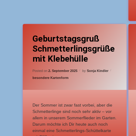
Tagged
T
Leave a Comment
on Geburtstagsgruß Schmetterlings
Anfänger
A
Geburtstagsgruß
Schmetterlingsgrüße
Grußkarte
mit Klebehülle
Schüttelkarte
Updated on
16. September 2025
Posted on
2. September 2025
by
Sonja Kindler
Categories:
besondere Kartenform
Der Sommer ist zwar fast vorbei, aber die
Schmetterlinge sind noch sehr aktiv – vor
allem in unserem Sommerflieder im Garten.
Darum möchte ich Dir heute auch noch
einmal eine Schmetterlings-Schüttelkarte