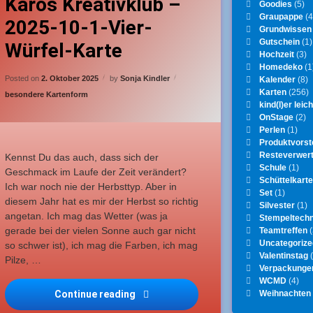
Karos Kreativklub –
Goodies
(5)
Graupappe
(4
2025-10-1-Vier-
nfänger
Grundwissen
Gutschein
(1)
Würfel-Karte
reppenkarte
Hochzeit
(3)
Homedeko
(1
Updated on
2. Oktober 2025
Posted on
2. Oktober 2025
by
Sonja Kindler
Kalender
(8)
Karten
(256)
Categories:
besondere Kartenform
kind(l)er leich
OnStage
(2)
Perlen
(1)
Produktvorst
Resteverwer
Kennst Du das auch, dass sich der
Schule
(1)
Geschmack im Laufe der Zeit verändert?
Schüttelkart
Ich war noch nie der Herbsttyp. Aber in
Set
(1)
diesem Jahr hat es mir der Herbst so richtig
Silvester
(1)
angetan. Ich mag das Wetter (was ja
Stempeltechn
gerade bei der vielen Sonne auch gar nicht
Teamtreffen
(
Uncategorize
so schwer ist), ich mag die Farben, ich mag
Valentinstag
(
Pilze, …
Verpackunge
WCMD
(4)
Weihnachten
Continue reading
Karos Kreativklub – 2025-10-1-Vier-