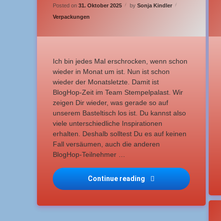
Updated on
31. Oktober 2025
Posted on
31. Oktober 2025
by
Sonja Kindler
Categories:
Verpackungen
Ich bin jedes Mal erschrocken, wenn schon
wieder in Monat um ist. Nun ist schon
wieder der Monatsletzte. Damit ist
BlogHop-Zeit im Team Stempelpalast. Wir
zeigen Dir wieder, was gerade so auf
unserem Basteltisch los ist. Du kannst also
viele unterschiedliche Inspirationen
erhalten. Deshalb solltest Du es auf keinen
Fall versäumen, auch die anderen
BlogHop-Teilnehmer …
Continue reading
BlogHop StempelPalas
T
3