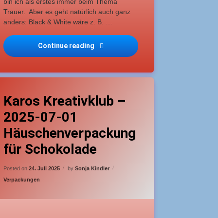
bin ich als erstes immer beim Thema
Trauer. Aber es geht natürlich auch ganz
anders: Black & White wäre z. B. …
Continue reading
Papierzirkus Hop 2025-08-black and 
agged
1 Kommentar
zu Karos Kreativklub – 2025-07-01 Häuschenverpackung 
nfänger
Karos Kreativklub –
2025-07-01
chokoladenverpackung
Häuschenverpackung
für Schokolade
Updated on
24. Juli 2025
Posted on
24. Juli 2025
by
Sonja Kindler
Categories:
Verpackungen