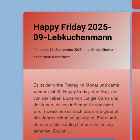
Tagged
T
3 Kommentare
zu Happy Friday 2025-09-Lebkuchenma
Anfänger
A
Happy Friday 2025-
09-Lebkuchenmann
F
Updated on
18. September 2025
G
Posted on
19. September 2025
by
Sonja Kindler
Categories:
besondere Kartenform
Es ist der dritte Freitag im Monat und damit
wieder Zeit für Happy Friday, den Hop, der
von der lieben Liane von Jungle Cards und
der lieben Iris von iriStempelt organisiert
wird. Inzwischen ist auch das dritte Quartal
des Jahres schon so gut wie zu Ende und
den neue Minikatalog hat bereits Einzug
gehalten. Darum …