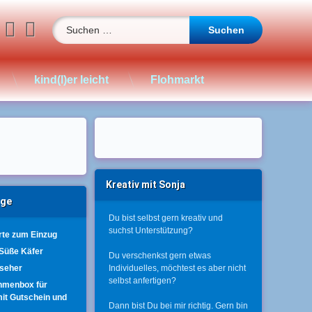
Suchen nach:
book
stagram
WhatsApp
YouTube
E-mail
kind(l)er leicht
Flohmarkt
Kreativ mit Sonja
äge
Du bist selbst gern kreativ und
Box
suchst Unterstützung?
te zum Einzug
 Süße Käfer
Du verschenkst gern etwas
nseher
Individuelles, möchtest es aber nicht
selbst anfertigen?
hmenbox für
mit Gutschein und
Dann bist Du bei mir richtig. Gern bin