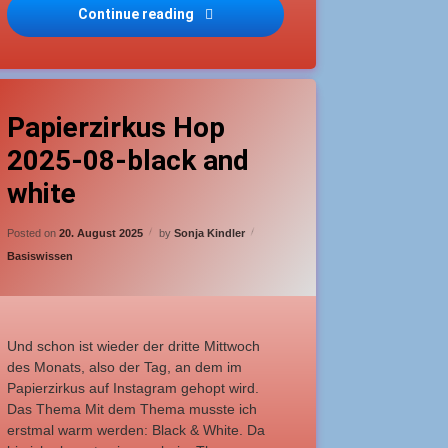
Continue reading
Pop-up-Fächerkarte Outdoor Barbec
agged
grüße mit Klebehülle
Leave a Comment
on Papierzirkus Hop 2025-08-black and white
nfänger
Papierzirkus Hop
2025-08-black and
white
Updated on
19. August 2025
Posted on
20. August 2025
by
Sonja Kindler
Categories:
Basiswissen
Und schon ist wieder der dritte Mittwoch
des Monats, also der Tag, an dem im
Papierzirkus auf Instagram gehopt wird.
Das Thema Mit dem Thema musste ich
erstmal warm werden: Black & White. Da