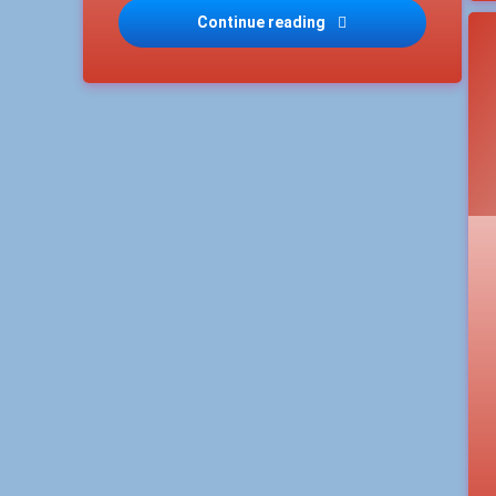
Continue reading
Happy Friday 2025-0
T
A
G
p