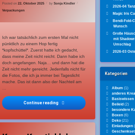
Updated on
21. Oktober 2025
Posted on
22. Oktober 2025
by
Sonja Kindler
2026-04 Tanz
Categories:
Verpackungen
Magic Iris C
Bendi-Fold-
Wunsch
Große Häus
Ich war tatsächlich zum ersten Mal nicht
mit Shadow
pünktlich zu einem Hop fertig
Umschlag
*kopfschüttel*. Zuerst hatte ich gedacht,
2026-03 Ost
dass meine Zeit nicht reicht. Dann habe ich
doch angefangen. Naja… und dann hat die
Zeit nicht mehr gereicht. Jedenfalls nicht für
Kategorien
die Fotos, die ich ja immer bei Tageslicht
mache. Das ist dann also der Nachteil am
…
Album
(1)
anderes Krea
Basiswissen
Continue reading
Karos Kreativklub – 2025-10-2-Doub
Beileid
(2)
t 2025-10
besondere K
Boxen
(6)
Deko
(21)
agged
Einladungen
(
Leave a Comment
on Karos Kreativklub – 2025-10-1-Vier-Würfel-Karte
Geschenkset
D-Karte