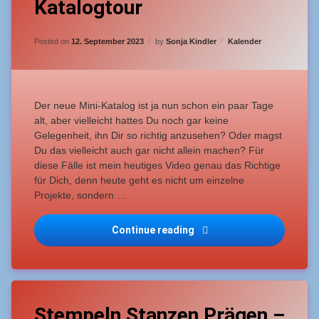
Katalogtour
September
–
Dezember
Updated on
27. Dezember 2023
Categories:
Posted on
12. September 2023
by
Sonja Kindler
Kalender
2023
–
Katalogtour
Der neue Mini-Katalog ist ja nun schon ein paar Tage
alt, aber vielleicht hattes Du noch gar keine
Gelegenheit, ihn Dir so richtig anzusehen? Oder magst
Du das vielleicht auch gar nicht allein machen? Für
diese Fälle ist mein heutiges Video genau das Richtige
für Dich, denn heute geht es nicht um einzelne
Projekte, sondern …
Minikatalog September –
Continue reading
Tagged
Leave
Anfänger
Stempeln Stanzen Prägen –
a