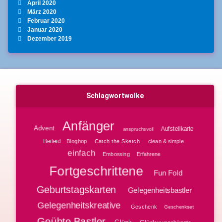
April 2020
März 2020
Februar 2020
Januar 2020
Dezember 2019
Schlagwortwolke
Anfänger
Advent
Aufstellkarte
anspruchsvoll
Beileid
Bloghop
clean & simple
Catch the Sketch
einfach
Embossing
Erfahrene
Fortgeschrittene
Fun Fold
Geburtstagskarten
Gelegenheitsbastler
Gelegenheitskreative
Geschenk
Geschenkset
Geübte Bastler