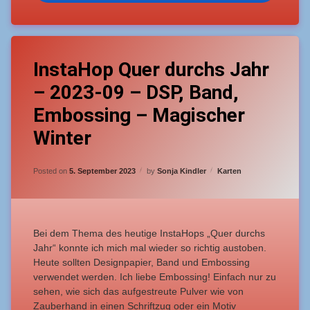
Tagged
1
Fortgeschrittene
InstaHop Quer durchs Jahr
Kommentar
zu
– 2023-09 – DSP, Band,
InstaHop
mittelschwer
Quer
Embossing – Magischer
durchs
Jahr
Winter
–
2023-
09
Updated on
2. September 2023
Categories:
Posted on
5. September 2023
by
Sonja Kindler
Karten
–
DSP,
Band,
Embossing
–
Bei dem Thema des heutige InstaHops „Quer durchs
Magischer
Jahr“ konnte ich mich mal wieder so richtig austoben.
Winter
Heute sollten Designpapier, Band und Embossing
verwendet werden. Ich liebe Embossing! Einfach nur zu
sehen, wie sich das aufgestreute Pulver wie von
Zauberhand in einen Schriftzug oder ein Motiv