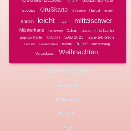
Glück
Glückwunschkarte
Grußkarte
Goodies
Herbst
Gutschein
Herzen
leicht
mittelschwer
Karten
maritim
Männerkarte
passionierte Bastler
Ostern
Oceanfront
SAB 2023
sale-a-bration
pop-up Karte
SAB2021
Trauer
Technik
Valentinstag
Silvester
Sonnenschein
Weihnachten
Verpackung
KREATIV MIT SONJA
ÜBER MICH
IMPRESSUM
KONTAKT
AGB