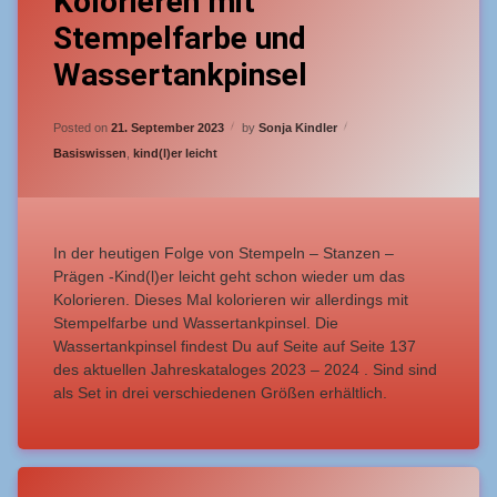
Kolorieren mit
Prägen
Stempelfarbe und
–
kind(l)er
Wassertankpinsel
leicht
–
(14)
Updated on
21. September 2023
Posted on
21. September 2023
by
Sonja Kindler
Kolorieren
Categories:
Basiswissen
,
kind(l)er leicht
mit
Stempelfarbe
und
Wassertankpinsel
In der heutigen Folge von Stempeln – Stanzen –
Prägen -Kind(l)er leicht geht schon wieder um das
Kolorieren. Dieses Mal kolorieren wir allerdings mit
Stempelfarbe und Wassertankpinsel. Die
Wassertankpinsel findest Du auf Seite auf Seite 137
des aktuellen Jahreskataloges 2023 – 2024 . Sind sind
als Set in drei verschiedenen Größen erhältlich.
Tagged
Leave