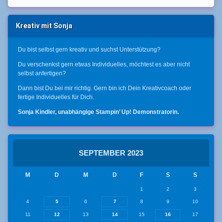
Kreativ mit Sonja
Du bist selbst gern kreativ und suchst Unterstützung?
Du verschenkst gern etwas Individuelles, möchtest es aber nicht
selbst anfertigen?
Dann bist Du bei mir richtig. Gern bin ich Dein Kreativcoach oder
fertige Individuelles für Dich.
Sonja Kindler, unabhängige Stampin’ Up! Demonstratorin.
SEPTEMBER 2023
M
D
M
D
F
S
S
1
2
3
4
5
6
7
8
9
10
11
12
13
14
15
16
17