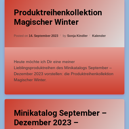
Leave
Produktreihenkollektion
a
Comment
Magischer Winter
on
Produktreihenkollektion
Magischer
Updated on
27. Dezember 2023
Winter
Categories:
Posted on
14. September 2023
by
Sonja Kindler
Kalender
Heute möchte ich Dir eine meiner
Lieblingsproduktreihen des Minikatalogs September –
Dezember 2023 vorstellen: die Produktreihenkollektion
Magischer Winter.
Tagged
Leave
Katalogbeigaben
Minikatalog September –
a
Comment
Dezember 2023 –
on
Minikatalog