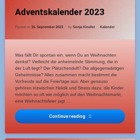
Leave
Advent
Adventskalender 2023
a
Comment
on
Weihnachten
Updated on
6. Dezember 2023
Adventskalender
Categories:
Posted on
16. September 2023
by
Sonja Kindler
Kalender
2023
Was fällt Dir spontan ein, wenn Du an Weihnachten
denkst? Vielleicht die anheimelnde Stimmung, die in
der Luft liegt? Der Plätzchenduft? Die allgegenwärtigen
Geheimnisse? Alles zusammen macht bestimmt die
Vorfreude auf die Feiertage aus. Aber genauso
gehören inzwischen Hektik und Stress dazu: die Kinder
möchten so oft wie möglich auf den Weihnachtsmarkt,
eine Weihnachtsfeier jagt …
Adventskalender 2023
Continue reading