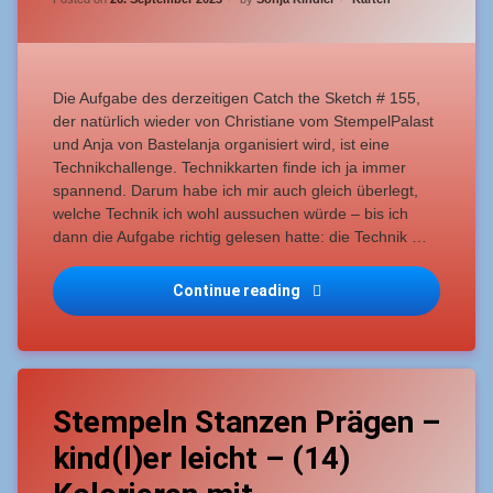
Technikchallenge
card
–
Pop-
up-
Panel-
Die Aufgabe des derzeitigen Catch the Sketch # 155,
Card
der natürlich wieder von Christiane vom StempelPalast
und Anja von Bastelanja organisiert wird, ist eine
Technikchallenge. Technikkarten finde ich ja immer
spannend. Darum habe ich mir auch gleich überlegt,
welche Technik ich wohl aussuchen würde – bis ich
dann die Aufgabe richtig gelesen hatte: die Technik …
Catch the Sketch #155 Te
Continue reading
Tagged
Leave
Anfänger
Stempeln Stanzen Prägen –
a
Comment
kind(l)er leicht – (14)
on
leicht
Stempeln
Stanzen