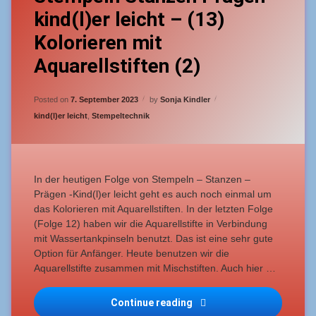
Comment
kind(l)er leicht – (13)
on
Stempeln
Kolorieren mit
Stanzen
Prägen
Aquarellstiften (2)
–
kind(l)er
leicht
Updated on
2. September 2023
Posted on
7. September 2023
by
Sonja Kindler
–
Categories:
(13)
kind(l)er leicht
,
Stempeltechnik
Kolorieren
mit
Aquarellstiften
(2)
In der heutigen Folge von Stempeln – Stanzen –
Prägen -Kind(l)er leicht geht es auch noch einmal um
das Kolorieren mit Aquarellstiften. In der letzten Folge
(Folge 12) haben wir die Aquarellstifte in Verbindung
mit Wassertankpinseln benutzt. Das ist eine sehr gute
Option für Anfänger. Heute benutzen wir die
Aquarellstifte zusammen mit Mischstiften. Auch hier …
Stempeln Stanzen Prägen – 
Continue reading