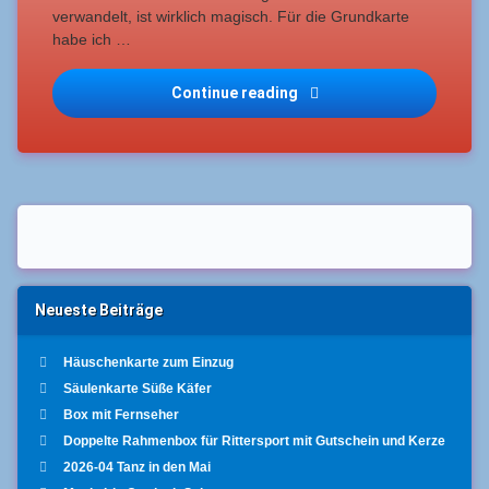
verwandelt, ist wirklich magisch. Für die Grundkarte
habe ich …
InstaHop Quer durchs Jah
Continue reading
Neueste Beiträge
Häuschenkarte zum Einzug
Säulenkarte Süße Käfer
Box mit Fernseher
Doppelte Rahmenbox für Rittersport mit Gutschein und Kerze
2026-04 Tanz in den Mai