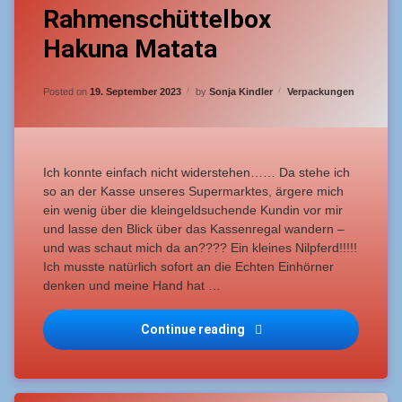
Fortgeschrittene
Rahmenschüttelbox
a
Comment
Hakuna Matata
on
mittelschwer
Rahmenschüttelbox
Hakuna
Updated on
19. September 2023
Schüttelbox
Matata
Categories:
Posted on
19. September 2023
by
Sonja Kindler
Verpackungen
Ich konnte einfach nicht widerstehen…… Da stehe ich
so an der Kasse unseres Supermarktes, ärgere mich
ein wenig über die kleingeldsuchende Kundin vor mir
und lasse den Blick über das Kassenregal wandern –
und was schaut mich da an???? Ein kleines Nilpferd!!!!!
Ich musste natürlich sofort an die Echten Einhörner
denken und meine Hand hat …
Rahmenschüttelbox Haku
Continue reading
Tagged