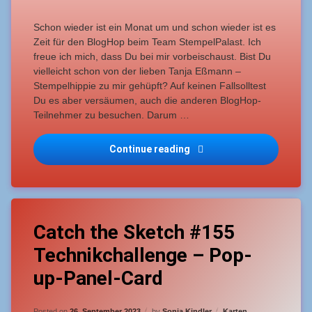
Schon wieder ist ein Monat um und schon wieder ist es
Zeit für den BlogHop beim Team StempelPalast. Ich
freue ich mich, dass Du bei mir vorbeischaust. Bist Du
vielleicht schon von der lieben Tanja Eßmann –
Stempelhippie zu mir gehüpft? Auf keinen Fallsolltest
Du es aber versäumen, auch die anderen BlogHop-
Teilnehmer zu besuchen. Darum …
BlogHop StempelPalast 20
Continue reading
Tagged
Leave
Fortgeschrittene
Catch the Sketch #155
a
Comment
Technikchallenge – Pop-
on
mittelschwer
Catch
up-Panel-Card
the
pop-
Sketch
up-
#155
Updated on
25. September 2023
panel-
Categories:
Posted on
26. September 2023
by
Sonja Kindler
Karten