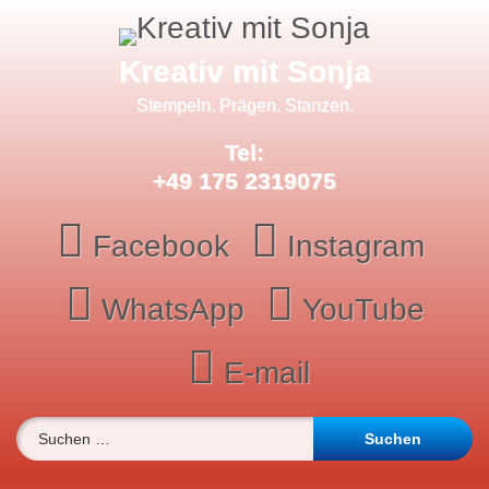
Skip
to
content
Kreativ mit Sonja
Stempeln. Prägen. Stanzen.
Tel:
+49 175 2319075
Facebook
Instagram
WhatsApp
YouTube
E-mail
Suchen nach: