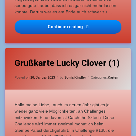
soooo gute Laube, dass ich es gar nicht mehr lassen
konnte. Darum war es am Ende auch schwer zu …
Catch-the-Sketch 141 – 
Continue reading
Tagged
Leave
Catch
Grußkarte Lucky Clover (1)
a
the
Comment
on
Sketch
Updated on
10. Januar 2023
Grußkarte
Posted on
10. Januar 2023
by
Sonja Kindler
Categories:
Karten
Lucky
Geübte
Clover
Bastler
(1)
Grußkarte
Hallo meine Liebe, auch im neuen Jahr gibt es ja
wieder ganz viele Möglichkeiten, an Challenges
mittelschwer
mitzuwirken. Eine davon ist Catch the Sktech. Diese
Challenge wird immer zweimal monatlich beim
StempelPalast durchgeführt. In Challenge #138, die