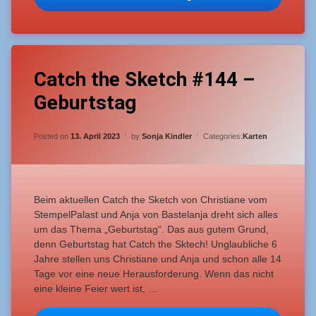
Tagged
Leave
Catch
Catch the Sketch #144 –
a
the
Comment
Geburtstag
on
Sketch
Catch
the
Monochrom
Updated on
13. April 2023
Sketch
Posted on
13. April 2023
by
Sonja Kindler
Categories:
Karten
#144
–
Geburtstag
Beim aktuellen Catch the Sketch von Christiane vom
StempelPalast und Anja von Bastelanja dreht sich alles
um das Thema „Geburtstag“. Das aus gutem Grund,
denn Geburtstag hat Catch the Sktech! Unglaubliche 6
Jahre stellen uns Christiane und Anja und schon alle 14
Tage vor eine neue Herausforderung. Wenn das nicht
eine kleine Feier wert ist, …