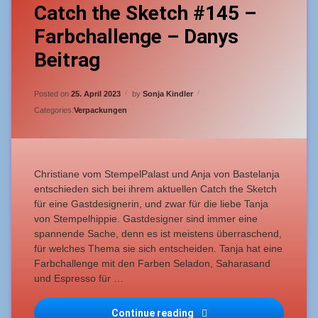
Anfänger
Catch the Sketch #145 –
a
Comment
Farbchallenge – Danys
on
Catch
Catch
the
Beitrag
the
Sketch
Sketch
#145
Updated on
24. April 2023
leicht
Posted on
25. April 2023
by
Sonja Kindler
–
Farbchallenge
Categories:
Verpackungen
–
Danys
Beitrag
Christiane vom StempelPalast und Anja von Bastelanja
entschieden sich bei ihrem aktuellen Catch the Sketch
für eine Gastdesignerin, und zwar für die liebe Tanja
von Stempelhippie. Gastdesigner sind immer eine
spannende Sache, denn es ist meistens überraschend,
für welches Thema sie sich entscheiden. Tanja hat eine
Farbchallenge mit den Farben Seladon, Saharasand
und Espresso für …
Catch the Sketch #145 – 
Continue reading