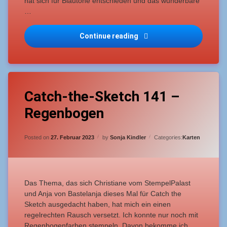
hat sich für Blautöne entschieden und das wunderbare
…
Catch the Sketch #143 – 
Continue reading
Tagged
Leave
Anfänger
Catch-the-Sketch 141 –
a
Comment
Regenbogen
on
Catch
Catch-
the
the-
Sketch
Updated on
26. Februar 2023
Sketch
Posted on
27. Februar 2023
by
Sonja Kindler
Categories:
Karten
141
Frühling-
–
Ostern
Regenbogen
Das Thema, das sich Christiane vom StempelPalast
mittelschwer
und Anja von Bastelanja dieses Mal für Catch the
Sketch ausgedacht haben, hat mich ein einen
regelrechten Rausch versetzt. Ich konnte nur noch mit
Regenbogenfarben stempeln. Davon bekomme ich