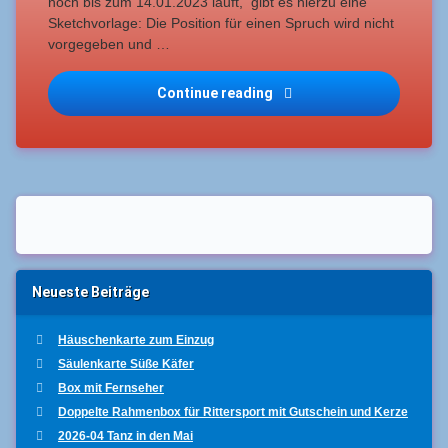
noch bis zum 14.01.2023 läuft, gibt es hierzu eine
Sketchvorlage: Die Position für einen Spruch wird nicht
vorgegeben und …
Grußkarte Lucky Clover (1
Continue reading
Neueste Beiträge
Häuschenkarte zum Einzug
Säulenkarte Süße Käfer
Box mit Fernseher
Doppelte Rahmenbox für Rittersport mit Gutschein und Kerze
2026-04 Tanz in den Mai