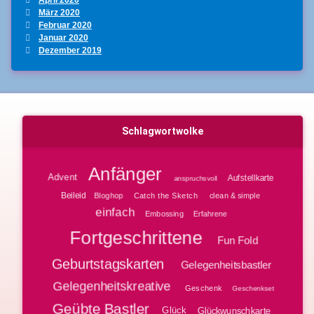
März 2020
Februar 2020
Januar 2020
Dezember 2019
Schlagwortwolke
Anfänger
Advent
Aufstellkarte
anspruchsvoll
Beileid
Bloghop
clean & simple
Catch the Sketch
einfach
Embossing
Erfahrene
Fortgeschrittene
Fun Fold
Geburtstagskarten
Gelegenheitsbastler
Gelegenheitskreative
Geschenk
Geschenkset
Geübte Bastler
Glück
Glückwunschkarte