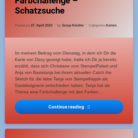
Farbchallenge –
Catch
Schatzsuche
the
Fortgeschrittene
Sketch
#145
Updated on
26. April 2023
leicht
Posted on
27. April 2023
by
Sonja Kindler
Categories:
Karten
–
Farbchallenge
–
Schatzsuche
Im meinem Beitrag vom Dienstag, in dem ich Dir die
Karte von Dany gezeigt habe, hatte ich Dir ja bereits
erzählt, dass sich Christiane vom StempelPalast und
Anja von Bastelanja bei ihrem aktuellen Catch the
Sketch für die liebe Tanja von Stempelhippie als
Gastdesignerin entschieden haben. Tanja hat als
Thema eine Farbchallenge mit den Farben …
Catch the Sketch #145 – 
Continue reading
Tagged
Leave