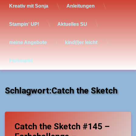
Kreativ mit Sonja
Anleitungen
Stampin‘ UP!
Aktuelles SU
meine Angebote
kind(l)er leicht
Flohmarkt
Schlagwort:
Catch the Sketch
Tagged
Leave
Catch
Catch the Sketch #145 –
a
the
Comment
on
Sketch