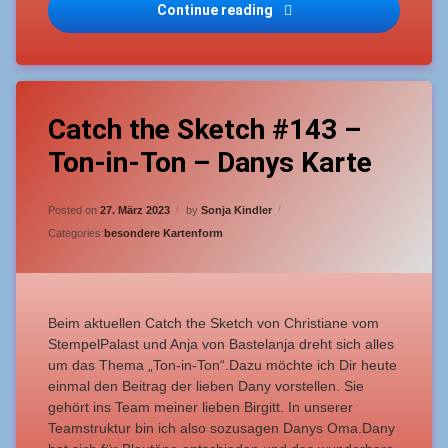
Catch the Sketch #144 – 
Continue reading
Tagged
Leave
Catch
Catch the Sketch #143 –
a
the
Comment
Ton-in-Ton – Danys Karte
on
Sketch
Catch
the
Fortgeschrittene
Updated on
27. März 2023
Sketch
Posted on
27. März 2023
by
Sonja Kindler
#143
Categories:
besondere Kartenform
mittelschwer
–
Ton-
in-
pop-
Ton
up
–
Karte
Beim aktuellen Catch the Sketch von Christiane vom
Danys
StempelPalast und Anja von Bastelanja dreht sich alles
Karte
um das Thema „Ton-in-Ton“.Dazu möchte ich Dir heute
einmal den Beitrag der lieben Dany vorstellen. Sie
gehört ins Team meiner lieben Birgitt. In unserer
Teamstruktur bin ich also sozusagen Danys Oma.Dany