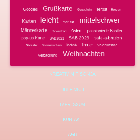
Grußkarte
Goodies
Herbst
Gutschein
Herzen
leicht
mittelschwer
Karten
maritim
Männerkarte
passionierte Bastler
Ostern
Oceanfront
SAB 2023
sale-a-bration
pop-up Karte
SAB2021
Trauer
Technik
Valentinstag
Silvester
Sonnenschein
Weihnachten
Verpackung
KREATIV MIT SONJA
ÜBER MICH
IMPRESSUM
KONTAKT
AGB