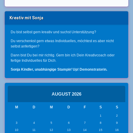
Kreativ mit Sonja
Du bist selbst gern kreativ und suchst Unterstützung?
Du verschenkst gern etwas Individuelles, möchtest es aber nicht
selbst anfertigen?
Dann bist Du bei mir richtig. Gern bin ich Dein Kreativcoach oder
fertige Individuelles für Dich.
Sonja Kindler, unabhängige Stampin’ Up! Demonstratorin.
AUGUST 2026
M
D
M
D
F
S
S
1
2
3
4
5
6
7
8
9
10
11
12
13
14
15
16