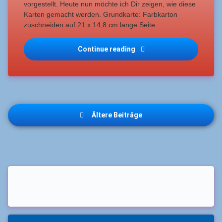
vorgestellt. Heute nun möchte ich Dir zeigen, wie diese
Karten gemacht werden. Grundkarte: Farbkarton
zuschneiden auf 21 x 14,8 cm lange Seite …
Continue reading
Center-Front-pop-up Kar
Beitragsnavigation
Ältere Beiträge