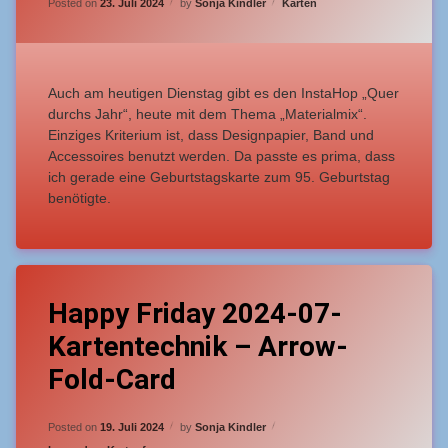
Categories:
Posted on
23. Juli 2024
by
Sonja Kindler
Karten
2024-
07-
3
-
Materialmix
Auch am heutigen Dienstag gibt es den InstaHop „Quer
–
durchs Jahr“, heute mit dem Thema „Materialmix“.
Geburtstagskarte
Einziges Kriterium ist, dass Designpapier, Band und
Accessoires benutzt werden. Da passte es prima, dass
ich gerade eine Geburtstagskarte zum 95. Geburtstag
benötigte.
5 Kommentare
Happy Friday 2024-07-
zu
Happy
Kartentechnik – Arrow-
Friday
2024-
Fold-Card
07-
Kartentechnik
–
Updated on
19. Juli 2024
Posted on
19. Juli 2024
by
Sonja Kindler
Arrow-