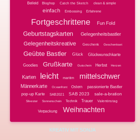
Beileid
Bloghop
clean & simple
Catch the Sketch
einfach
Embossing
Erfahrene
Fortgeschrittene
Fun Fold
Geburtstagskarten
Gelegenheitsbastler
Gelegenheitskreative
Geschenk
Geschenkset
Geübte Bastler
Glück
Glückwunschkarte
Grußkarte
Goodies
Herbst
Gutschein
Herzen
leicht
mittelschwer
Karten
maritim
Männerkarte
passionierte Bastler
Ostern
Oceanfront
SAB 2023
sale-a-bration
pop-up Karte
SAB2021
Trauer
Technik
Valentinstag
Silvester
Sonnenschein
Weihnachten
Verpackung
KREATIV MIT SONJA