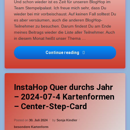
Und schon wieder ist es Zeit für unseren BlogHop im
Team Stempelpalast. Ich freue mich sehr, dass Du
wieder bei mir vorbeischaust. Auf keinen Fall solltest Du
es aber versäumen, auch die anderen BlogHop-
Teilnehmer zu besuchen. Darum findest Du am Ende
meines Beitrags wieder die Liste aller Teilnehmer. Auch
in diesem Monat heißt unser Thema …
Continue reading
BlogHop StempelPalast 2
Tagged
Leave
Center-
InstaHop Quer durchs Jahr
a
Stop-
Comment
– 2024-07-4 Kartenformen
Card
on
InstaHop
– Center-Step-Card
Quer
Gelegenheitskreative
durchs
Jahr
Updated on
29. Juli 2024
Heißembossen
Posted on
30. Juli 2024
by
Sonja Kindler
–
2024-
Categories:
besondere Kartenform