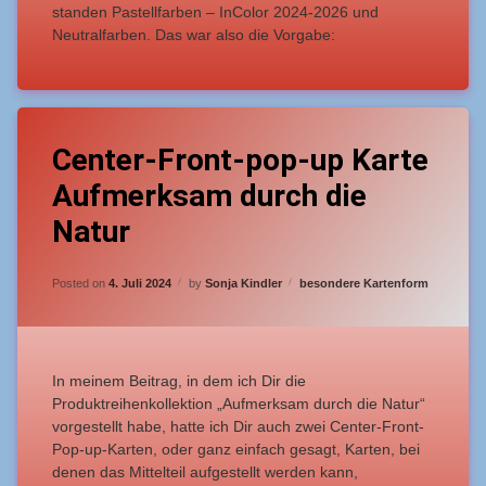
standen Pastellfarben – InColor 2024-2026 und
Neutralfarben. Das war also die Vorgabe:
Tagged
Leave
Aufstellkarte
Center-Front-pop-up Karte
a
Comment
Aufmerksam durch die
on
Center-
Natur
Front-
pop-
up
Updated on
3. Juli 2024
Categories:
Posted on
4. Juli 2024
by
Sonja Kindler
besondere Kartenform
Karte
Aufmerksam
durch
die
Natur
In meinem Beitrag, in dem ich Dir die
Produktreihenkollektion „Aufmerksam durch die Natur“
vorgestellt habe, hatte ich Dir auch zwei Center-Front-
Pop-up-Karten, oder ganz einfach gesagt, Karten, bei
denen das Mittelteil aufgestellt werden kann,