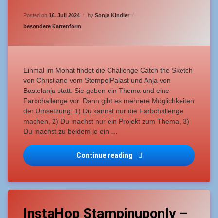
#168
Updated on
16. Juli 2024
Posted on
16. Juli 2024
by
Sonja Kindler
Farbchallenge
–
Categories:
besondere Kartenform
Blumen
-
Flowers
of
beauty
Einmal im Monat findet die Challenge Catch the Sketch
von Christiane vom StempelPalast und Anja von
Bastelanja statt. Sie geben ein Thema und eine
Farbchallenge vor. Dann gibt es mehrere Möglichkeiten
der Umsetzung: 1) Du kannst nur die Farbchallenge
machen, 2) Du machst nur ein Projekt zum Thema, 3)
Du machst zu beidem je ein …
Continue reading
Catch the Sketch #168 Fa
Tagged
Leave
Grußkarte
InstaHop Stampinuponly –
a
Comment