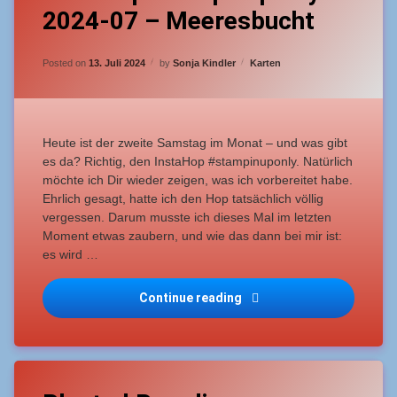
2024-07 – Meeresbucht
on
InstaHop
Stampinuponly
Updated on
13. Juli 2024
–
Categories:
Posted on
13. Juli 2024
by
Sonja Kindler
Karten
2024-
07
–
Meeresbucht
Heute ist der zweite Samstag im Monat – und was gibt
es da? Richtig, den InstaHop #stampinuponly. Natürlich
möchte ich Dir wieder zeigen, was ich vorbereitet habe.
Ehrlich gesagt, hatte ich den Hop tatsächlich völlig
vergessen. Darum musste ich dieses Mal im letzten
Moment etwas zaubern, und wie das dann bei mir ist:
es wird …
Continue reading
InstaHop Stampinuponly 