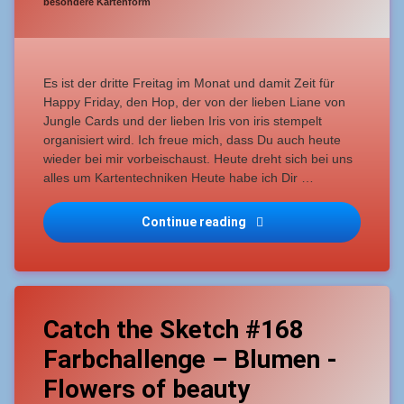
Fold-
Categories:
besondere Kartenform
Card
Es ist der dritte Freitag im Monat und damit Zeit für
Happy Friday, den Hop, der von der lieben Liane von
Jungle Cards und der lieben Iris von iris stempelt
organisiert wird. Ich freue mich, dass Du auch heute
wieder bei mir vorbeischaust. Heute dreht sich bei uns
alles um Kartentechniken Heute habe ich Dir …
Continue reading
Happy Friday 2024-07-Ka
Tagged
Leave
Grußkarte
Catch the Sketch #168
a
Comment
Farbchallenge – Blumen -
on
Catch
Flowers of beauty
the
Sketch