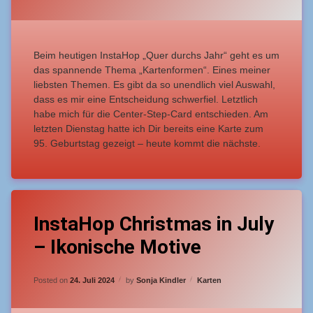
07-
4
Kartenformen
–
Center-
Beim heutigen InstaHop „Quer durchs Jahr“ geht es um
Step-
das spannende Thema „Kartenformen“. Eines meiner
Card
liebsten Themen. Es gibt da so unendlich viel Auswahl,
dass es mir eine Entscheidung schwerfiel. Letztlich
habe mich für die Center-Step-Card entschieden. Am
letzten Dienstag hatte ich Dir bereits eine Karte zum
95. Geburtstag gezeigt – heute kommt die nächste.
Tagged
Leave
Weihnachten
InstaHop Christmas in July
a
Comment
– Ikonische Motive
on
InstaHop
Christmas
Updated on
23. Juli 2024
in
Categories:
Posted on
24. Juli 2024
by
Sonja Kindler
Karten
July
–