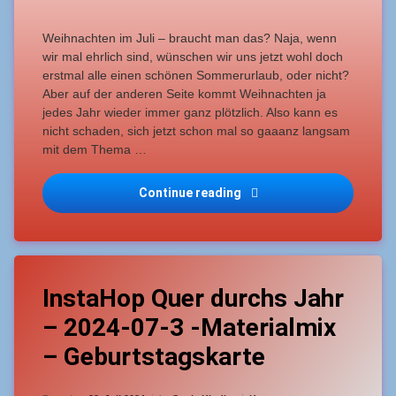
Ikonische
Motive
Weihnachten im Juli – braucht man das? Naja, wenn
wir mal ehrlich sind, wünschen wir uns jetzt wohl doch
erstmal alle einen schönen Sommerurlaub, oder nicht?
Aber auf der anderen Seite kommt Weihnachten ja
jedes Jahr wieder immer ganz plötzlich. Also kann es
nicht schaden, sich jetzt schon mal so gaaanz langsam
mit dem Thema …
Continue reading
InstaHop Christmas in Jul
Tagged
1
Geburtstagskarten
InstaHop Quer durchs Jahr
Kommentar
zu
– 2024-07-3 -Materialmix
InstaHop
Quer
– Geburtstagskarte
durchs
Jahr
–
Updated on
23. Juli 2024