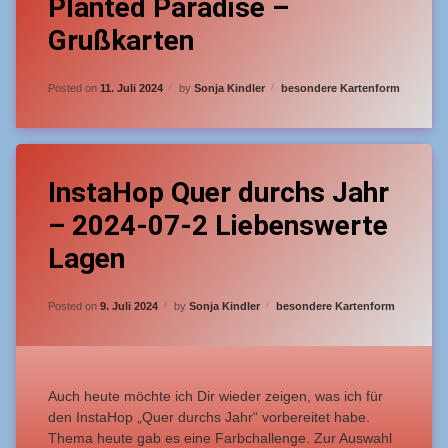
Planted Paradise –
Tagged
Leave
Anfänger
a
Grußkarten
Comment
on
Grußkarte
Updated on
10. Juli 2024
Planted
Categories:
Posted on
11. Juli 2024
by
Sonja Kindler
besondere Kartenform
Paradise
–
Grußkarten
Tagged
Leave
Spotlighttechnik
InstaHop Quer durchs Jahr
a
Comment
– 2024-07-2 Liebenswerte
on
InstaHop
Lagen
Quer
durchs
Jahr
Updated on
9. Juli 2024
Categories:
Posted on
9. Juli 2024
by
Sonja Kindler
besondere Kartenform
–
2024-
07-
2
Liebenswerte
Auch heute möchte ich Dir wieder zeigen, was ich für
Lagen
den InstaHop „Quer durchs Jahr“ vorbereitet habe.
Thema heute gab es eine Farbchallenge. Zur Auswahl