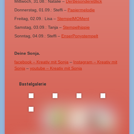
Mittwoch, 31.08.: Natalie –
DerBesondereBlick
Donnerstag, 01.09.: Steffi –
Papiermelodie
Freitag, 02.09.: Lisa –
StempelMOMent
Samstag, 03.09.: Tanja –
Stempelhippie
Sonntag, 04.09.: Steffi –
EnserPonystempelt
Deine Sonja.
facebook – Kreativ mit Sonja
–
Instagram – Kreativ mit
Sonja
–
youtube – Kreativ mit Sonja
Bastelgalerie