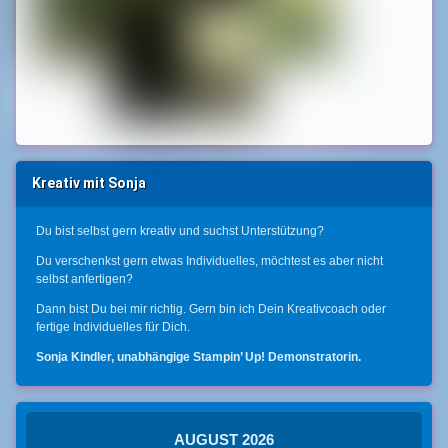
Kreativ mit Sonja
Du bist selbst gern kreativ und suchst Unterstützung?
Du verschenkst gern etwas Individuelles, möchtest es aber nicht
selbst anfertigen?
Dann bist Du bei mir richtig. Gern bin ich Dein Kreativcoach oder
fertige Individuelles für Dich.
Sonja Kindler, unabhängige Stampin’ Up! Demonstratorin.
AUGUST 2026