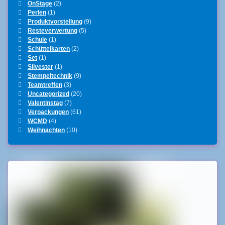
OnStage
(2)
Perlen
(1)
Produktvorstellung
(9)
Resteverwertung
(5)
Schule
(1)
Schüttelkarten
(2)
Set
(1)
Silvester
(1)
Stempeltechnik
(9)
Teamtreffen
(3)
Uncategorized
(20)
Valentinstag
(7)
Verpackungen
(61)
WCMD
(4)
Weihnachten
(10)