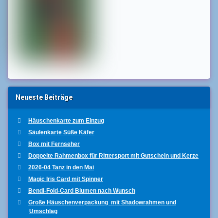
Neueste Beiträge
Häuschenkarte zum Einzug
Säulenkarte Süße Käfer
Box mit Fernseher
Doppelte Rahmenbox für Rittersport mit Gutschein und Kerze
2026-04 Tanz in den Mai
Magic Iris Card mit Spinner
Bendi-Fold-Card Blumen nach Wunsch
Große Häuschenverpackung mit Shadowrahmen und
Umschlag