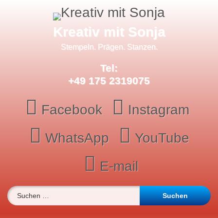
Skip
to
content
Kreativ mit Sonja
Stempeln. Prägen. Stanzen.
Tel:
+49 175 2319075
Facebook
Instagram
WhatsApp
YouTube
E-mail
Suchen nach: