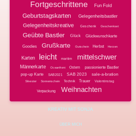
Fortgeschrittene
Fun Fold
Geburtstagskarten
Gelegenheitsbastler
Gelegenheitskreative
Geschenk
Geschenkset
Geübte Bastler
Glück
Glückwunschkarte
Grußkarte
Goodies
Herbst
Gutschein
Herzen
leicht
mittelschwer
Karten
maritim
Männerkarte
passionierte Bastler
Ostern
Oceanfront
SAB 2023
sale-a-bration
pop-up Karte
SAB2021
Trauer
Technik
Valentinstag
Silvester
Sonnenschein
Weihnachten
Verpackung
KREATIV MIT SONJA
ÜBER MICH