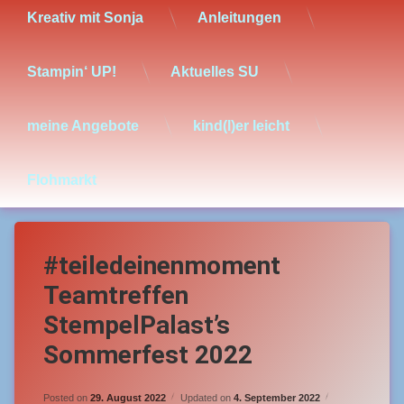
Kreativ mit Sonja
Anleitungen
Stampin‘ UP!
Aktuelles SU
meine Angebote
kind(l)er leicht
Flohmarkt
#teiledeinenmoment
Teamtreffen
StempelPalast’s
Sommerfest 2022
Posted on
29. August 2022
Updated on
4. September 2022