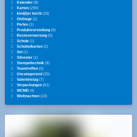
Kalender
(8)
Karten
(256)
kind(l)er leicht
(18)
OnStage
(2)
Perlen
(1)
Produktvorstellung
(9)
Resteverwertung
(5)
Schule
(1)
Schüttelkarten
(2)
Set
(1)
Silvester
(1)
Stempeltechnik
(9)
Teamtreffen
(3)
Uncategorized
(20)
Valentinstag
(7)
Verpackungen
(61)
WCMD
(4)
Weihnachten
(10)