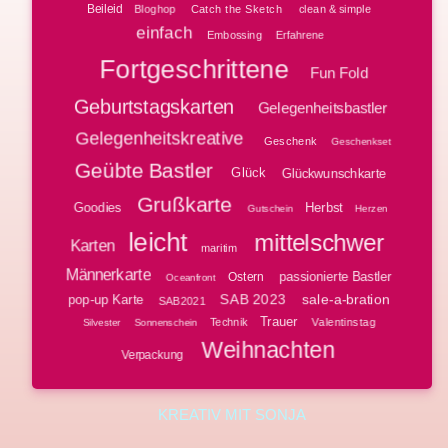
Beileid
Bloghop
clean & simple
Catch the Sketch
einfach
Embossing
Erfahrene
Fortgeschrittene
Fun Fold
Geburtstagskarten
Gelegenheitsbastler
Gelegenheitskreative
Geschenk
Geschenkset
Geübte Bastler
Glück
Glückwunschkarte
Grußkarte
Goodies
Herbst
Gutschein
Herzen
leicht
mittelschwer
Karten
maritim
Männerkarte
passionierte Bastler
Ostern
Oceanfront
SAB 2023
sale-a-bration
pop-up Karte
SAB2021
Trauer
Technik
Valentinstag
Silvester
Sonnenschein
Weihnachten
Verpackung
KREATIV MIT SONJA