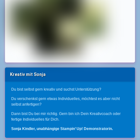
Kreativ mit Sonja
Du bist selbst gern kreativ und suchst Unterstützung?
Du verschenkst gern etwas Individuelles, möchtest es aber nicht
selbst anfertigen?
Dann bist Du bei mir richtig. Gern bin ich Dein Kreativcoach oder
fertige Individuelles für Dich.
Sonja Kindler, unabhängige Stampin’ Up! Demonstratorin.