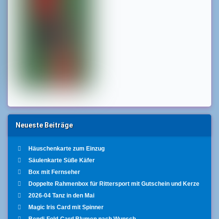
Neueste Beiträge
Häuschenkarte zum Einzug
Säulenkarte Süße Käfer
Box mit Fernseher
Doppelte Rahmenbox für Rittersport mit Gutschein und Kerze
2026-04 Tanz in den Mai
Magic Iris Card mit Spinner
Bendi-Fold-Card Blumen nach Wunsch