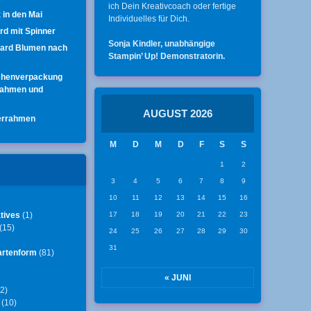
ich Dein Kreativcoach oder fertige
 in den Mai
Individuelles für Dich.
ard mit Spinner
Sonja Kindler, unabhängige
Card Blumen nach
Stampin’ Up! Demonstratorin.
chenverpackung
rahmen und
AUGUST 2026
errahmen
M
D
M
D
F
S
S
1
2
3
4
5
6
7
8
9
10
11
12
13
14
15
16
tives
(1)
17
18
19
20
21
22
23
(15)
24
25
26
27
28
29
30
31
artenform
(81)
« JUNI
2)
(10)