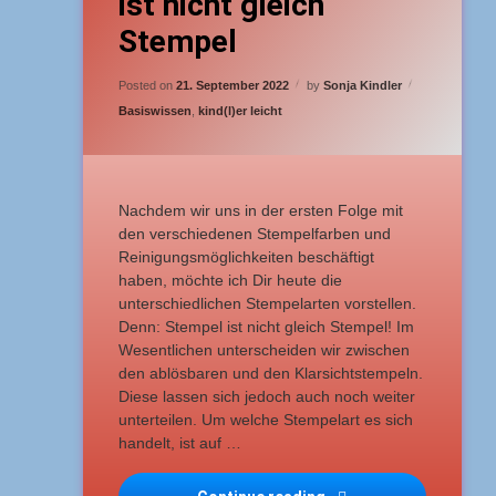
ist nicht gleich
Stempel
Updated on
11. März 2023
Posted on
21. September 2022
by
Sonja Kindler
Categories:
Basiswissen
,
kind(l)er leicht
Nachdem wir uns in der ersten Folge mit
den verschiedenen Stempelfarben und
Reinigungsmöglichkeiten beschäftigt
haben, möchte ich Dir heute die
unterschiedlichen Stempelarten vorstellen.
Denn: Stempel ist nicht gleich Stempel! Im
Wesentlichen unterscheiden wir zwischen
den ablösbaren und den Klarsichtstempeln.
Diese lassen sich jedoch auch noch weiter
unterteilen. Um welche Stempelart es sich
handelt, ist auf …