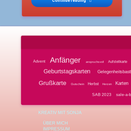
Continue reading
Stempeln Stanzen Präge
Anfänger
Advent
Aufstellkarte
anspruchsvoll
Geburtstagskarten
Gelegenheitsbast
Grußkarte
Karten
Herbst
Gutschein
Herzen
SAB 2023
sale-a-b
KREATIV MIT SONJA
ÜBER MICH
IMPRESSUM