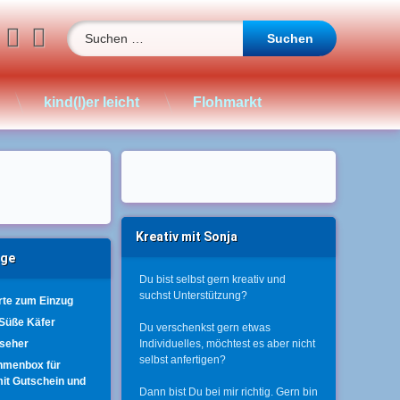
Suchen nach:
book
stagram
WhatsApp
YouTube
E-mail
kind(l)er leicht
Flohmarkt
Kreativ mit Sonja
äge
Du bist selbst gern kreativ und
suchst Unterstützung?
te zum Einzug
 Süße Käfer
Du verschenkst gern etwas
nseher
Individuelles, möchtest es aber nicht
selbst anfertigen?
hmenbox für
mit Gutschein und
Dann bist Du bei mir richtig. Gern bin