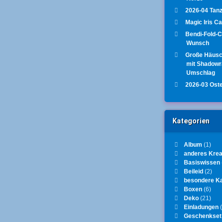
2026-04 Tanz
Magic Iris C
Bendi-Fold-
Wunsch
Große Häus
mit Shadow
Umschlag
2026-03 Ost
Kategorien
Album
(1)
anderes Krea
Basiswissen
Beileid
(2)
besondere K
Boxen
(6)
Deko
(21)
Einladungen
(
Geschenkset