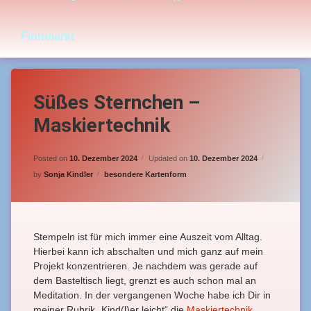
Flohmarkt
Süßes Sternchen –
Maskiertechnik
Posted on
10. Dezember 2024
Updated on
10. Dezember 2024
Categories:
by
Sonja Kindler
besondere Kartenform
Stempeln ist für mich immer eine Auszeit vom Alltag.
Hierbei kann ich abschalten und mich ganz auf mein
Projekt konzentrieren. Je nachdem was gerade auf
dem Basteltisch liegt, grenzt es auch schon mal an
Meditation. In der vergangenen Woche habe ich Dir in
meiner Rubrik „Kind(l)er leicht“ die
Maskiertechnik