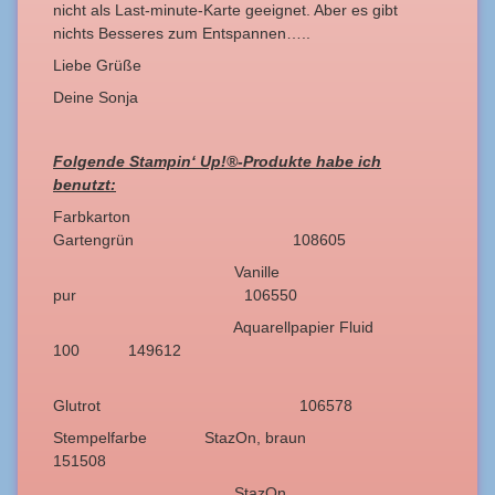
nicht als Last-minute-Karte geeignet. Aber es gibt
nichts Besseres zum Entspannen…..
Liebe Grüße
Deine Sonja
Folgende Stampin‘ Up!
®-Produkte habe ich
benutzt:
Farbkarton
Gartengrün 108605
Vanille
pur 106550
Aquarellpapier Fluid
100 149612
Glutrot 106578
Stempelfarbe StazOn, braun
151508
StazOn,