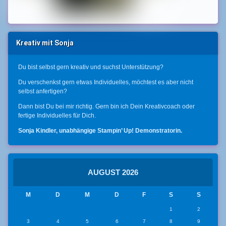
Kreativ mit Sonja
Du bist selbst gern kreativ und suchst Unterstützung?
Du verschenkst gern etwas Individuelles, möchtest es aber nicht
selbst anfertigen?
Dann bist Du bei mir richtig. Gern bin ich Dein Kreativcoach oder
fertige Individuelles für Dich.
Sonja Kindler, unabhängige Stampin’ Up! Demonstratorin.
AUGUST 2026
M
D
M
D
F
S
S
1
2
3
4
5
6
7
8
9