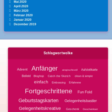
Mai 2020
April 2020
März 2020
Februar 2020
Januar 2020
Dezember 2019
Schlagwortwolke
Anfänger
Advent
Aufstellkarte
anspruchsvoll
Beileid
Bloghop
clean & simple
Catch the Sketch
einfach
Embossing
Erfahrene
Fortgeschrittene
Fun Fold
Geburtstagskarten
Gelegenheitsbastler
Gelegenheitskreative
Geschenk
Geschenkset