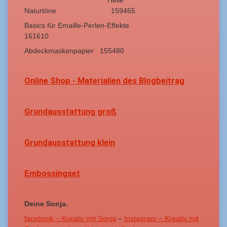
Helle
Naturtöne 159465
Basics für Emaille-Perlen-Effekte
161610
Abdeckmaskenpapier 155480
Online Shop - Materialien des Blogbeitrag
Grundausstattung groß
Grundausstattung klein
Embossingset
Deine Sonja.
facebook – Kreativ mit Sonja
–
Instagram – Kreativ mit