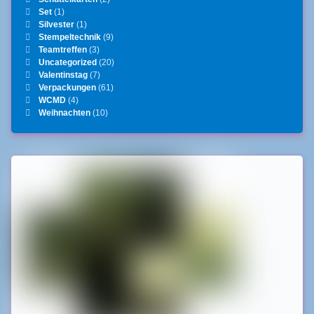
Set
(1)
Silvester
(1)
Stempeltechnik
(9)
Teamtreffen
(3)
Uncategorized
(20)
Valentinstag
(7)
Verpackungen
(61)
WCMD
(4)
Weihnachten
(10)