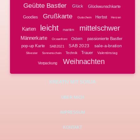
Geübte Bastler
Glück
Glückwunschkarte
Grußkarte
Goodies
Herbst
Gutschein
Herzen
leicht
mittelschwer
Karten
maritim
Männerkarte
passionierte Bastler
Ostern
Oceanfront
SAB 2023
sale-a-bration
pop-up Karte
SAB2021
Trauer
Technik
Valentinstag
Silvester
Sonnenschein
Weihnachten
Verpackung
KREATIV MIT SONJA
ÜBER MICH
IMPRESSUM
KONTAKT