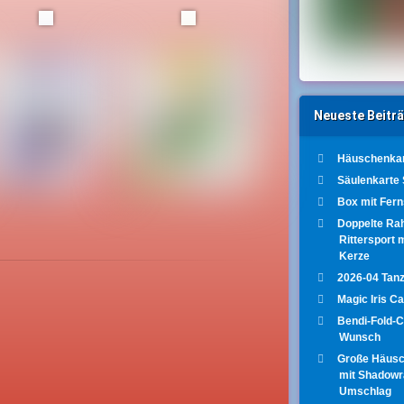
Neueste Beitr
Häuschenkar
Säulenkarte
Box mit Fer
Doppelte Ra
Rittersport 
Kerze
2026-04 Tanz
Magic Iris C
Bendi-Fold-
Wunsch
Große Häus
mit Shadow
Umschlag