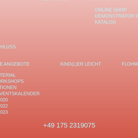
ONLINE SHOP
DEMONSTRATOR 
KATALOG
CHLUSS
E ANGEBOTE
KIND(L)ER LEICHT
FLOHM
TERIAL
RKSHOPS
TIONEN
VENTSKALENDER
2020
2022
2023
Tel:
+49 175 2319075