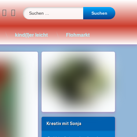
Suchen nach:
book
stagram
WhatsApp
YouTube
E-mail
kind(l)er leicht
Flohmarkt
Kreativ mit Sonja