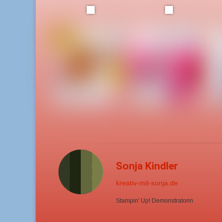
Sonja Kindler
kreativ-mit-sonja.de
Stampin' Up! Demonstratorin