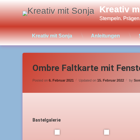
Skip
Kreativ m
to
content
Stempeln. Prägen
Kreativ mit Sonja
Anleitungen
Ombre Faltkarte mit Fenste
Posted on
6. Februar 2021
Updated on
15. Februar 2022
by
Son
Bastelgalerie