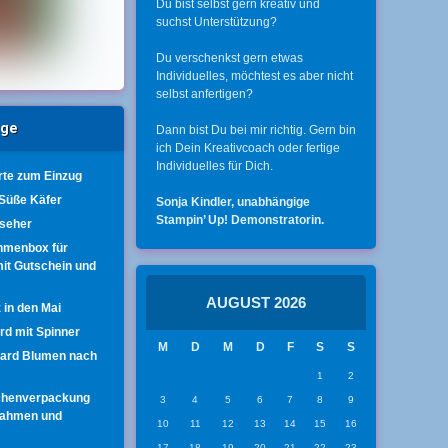
Du bist selbst gern kreativ und
suchst Unterstützung?
Du verschenkst gern etwas
Individuelles, möchtest es aber nicht
selbst anfertigen?
äge
Dann bist Du bei mir richtig. Gern bin
ich Dein Kreativcoach oder fertige
Individuelles für Dich.
te zum Einzug
 Süße Käfer
Sonja Kindler, unabhängige
Stampin’ Up! Demonstratorin.
nseher
hmenbox für
mit Gutschein und
AUGUST 2026
 in den Mai
ard mit Spinner
M
D
M
D
F
S
S
Card Blumen nach
1
2
chenverpackung
3
4
5
6
7
8
9
rahmen und
10
11
12
13
14
15
16
17
18
19
20
21
22
23