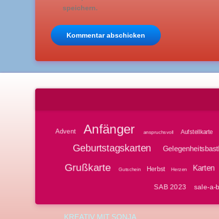
speichern.
Anfänger
Advent
Aufstellkarte
anspruchsvoll
Geburtstagskarten
Gelegenheitsbast
Grußkarte
Karten
Herbst
Gutschein
Herzen
SAB 2023
sale-a-b
KREATIV MIT SONJA