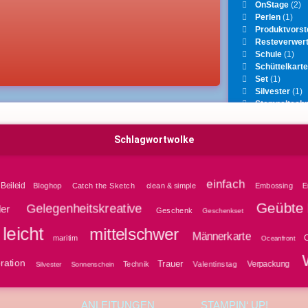
OnStage
(2)
Perlen
(1)
Produktvorst
Resteverwer
Schule
(1)
Schüttelkart
Set
(1)
Silvester
(1)
Stempeltechn
Teamtreffen
(
Uncategorize
Schlagwortwolke
Valentinstag
(
Verpackunge
WCMD
(4)
Weihnachten
einfach
Beileid
Bloghop
clean & simple
Embossing
E
Catch the Sketch
Geübte 
Gelegenheitskreative
ler
Geschenk
Geschenkset
leicht
mittelschwer
Männerkarte
O
maritim
Oceanfront
ration
Trauer
Verpackung
Technik
Valentinstag
Silvester
Sonnenschein
ANLEITUNGEN
STAMPIN‘ UP!