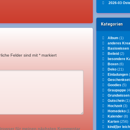
2026-03 Ost
Kategorien
Album
(1)
anderes Krea
Basiswissen
Beileid
(2)
rliche Felder sind mit
*
markiert
besondere K
Boxen
(6)
Deko
(21)
Einladungen
(
Geschenkset
Goodies
(5)
Graupappe
(4
Grundwissen
Gutschein
(1)
Hochzeit
(3)
Homedeko
(1
Kalender
(8)
Karten
(256)
kind(l)er leich
 Browser für meinen nächsten Kommentar