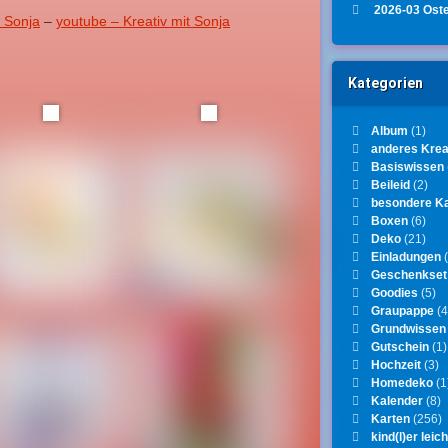
2026-03 Ost
t Sonja
–
youtube – Kreativ mit Sonja
Kategorien
Album
(1)
anderes Krea
Basiswissen
Beileid
(2)
besondere K
Boxen
(6)
Deko
(21)
Einladungen
(
Geschenkset
Goodies
(5)
Graupappe
(4
Grundwissen
Gutschein
(1)
Hochzeit
(3)
Homedeko
(1
Kalender
(8)
Karten
(256)
kind(l)er leich