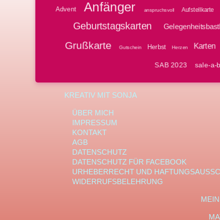
Anfänger
Advent
Aufstellkarte
anspruchsvoll
Geburtstagskarten
Gelegenheitsbast
Grußkarte
Karten
Herbst
Gutschein
Herzen
SAB 2023
sale-a-b
KREATIV MIT SONJA
ÜBER MICH
IMPRESSUM
KONTAKT
AGB
DATENSCHUTZ
DATENSCHUTZ FÜR FACEBOOK
URHEBERRECHT UND HAFTUNGSAUSS
WIDERRUFSBELEHRUNG
MEIN
MA