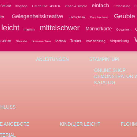
einfach
Beileid
Bloghop
clean & simple
Embossing
E
Catch the Sketch
Geübte 
Gelegenheitskreative
ler
Geschenk
Geschenkset
leicht
mittelschwer
Männerkarte
O
maritim
Oceanfront
ration
Trauer
Verpackung
Technik
Valentinstag
Silvester
Sonnenschein
ANLEITUNGEN
STAMPIN‘ UP!
ONLINE SHOP
DEMONSTRATOR 
KATALOG
CHLUSS
E ANGEBOTE
KIND(L)ER LEICHT
FLOHM
TERIAL