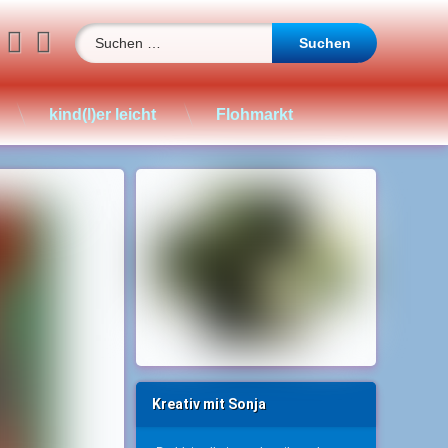
Suchen nach:
book
stagram
WhatsApp
YouTube
E-mail
kind(l)er leicht
Flohmarkt
Kreativ mit Sonja