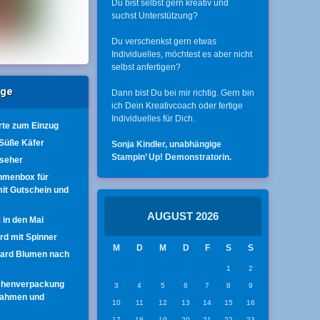
Du bist selbst gern kreativ und
suchst Unterstützung?
Du verschenkst gern etwas
Individuelles, möchtest es aber nicht
selbst anfertigen?
äge
Dann bist Du bei mir richtig. Gern bin
ich Dein Kreativcoach oder fertige
Individuelles für Dich.
te zum Einzug
 Süße Käfer
Sonja Kindler, unabhängige
Stampin’ Up! Demonstratorin.
nseher
hmenbox für
mit Gutschein und
AUGUST 2026
 in den Mai
ard mit Spinner
M
D
M
D
F
S
S
Card Blumen nach
1
2
chenverpackung
3
4
5
6
7
8
9
rahmen und
10
11
12
13
14
15
16
17
18
19
20
21
22
23