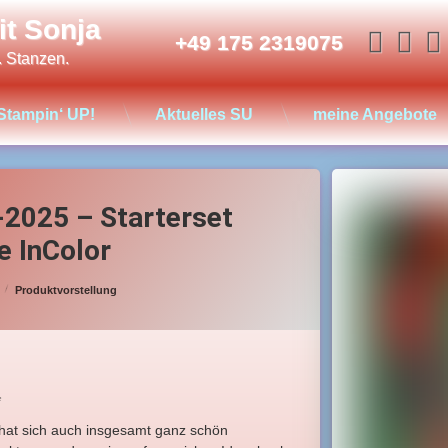
it Sonja
Face
In
Tel:
+49 175 2319075
. Stanzen.
Stampin‘ UP!
Aktuelles SU
meine Angebote
2025 – Starterset
e InColor
Categories:
Produktvorstellung
*
 hat sich auch insgesamt ganz schön