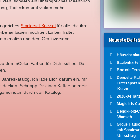
dukten, sondern ein umfangreiches Ideenbuch
tung, Techniken und vielem mehr.
angreiches
Starterset Spezial
für alle, die ihre
erbe aufbauen möchten. Es beinhaltet
smaterialien und dem Gratisversand
Neueste Beitr
Häuschenkar
Säulenkarte
zu den InColor-Farben für Dich, solltest Du
len.
Box mit Fer
Doppelte Ra
 Jahreskatalog. Ich lade Dich darum ein, mit
Rittersport 
entdecken. Schnapp Dir einen Kaffee oder ein
Kerze
r gemeinsam durch den Katalog.
2026-04 Tanz
Magic Iris C
Bendi-Fold-
Wunsch
Große Häus
mit Shadow
Umschlag