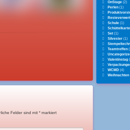
OnStage
(2)
Perlen
(1)
Produktvorst
Resteverwer
Schule
(1)
Schüttelkart
Set
(1)
Silvester
(1)
Stempeltechn
Teamtreffen
(
Uncategorize
Valentinstag
(
Verpackunge
WCMD
(4)
Weihnachten
rliche Felder sind mit
*
markiert