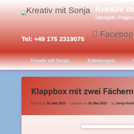
Skip
Kreativ m
to
content
Stempeln. Prägen
Faceboo
Tel:
+49 175 2319075
Kreativ mit Sonja
Anleitungen
Klappbox mit zwei Fächern 
Posted on
16. Mai 2023
Updated on
16. Mai 2023
by
Sonja Kind