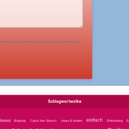
 Browser für meinen nächsten Kommentar
Schlagwortwolke
einfach
Beileid
Bloghop
clean & simple
Embossing
E
Catch the Sketch