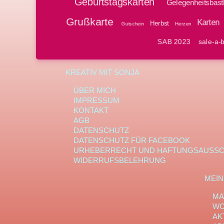
Geburtstagskarten
Gelegenheitsbast
Grußkarte
Karten
Herbst
Gutschein
Herzen
SAB 2023
sale-a-b
KREATIV MIT SONJA
ÜBER MICH
IMPRESSUM
KONTAKT
AGB
DATENSCHUTZ
DATENSCHUTZ FÜR FACEBOOK
URHEBERRECHT UND HAFTUNGSAUSS
WIDERRUFSBELEHRUNG
MEIN
MA
WO
AK