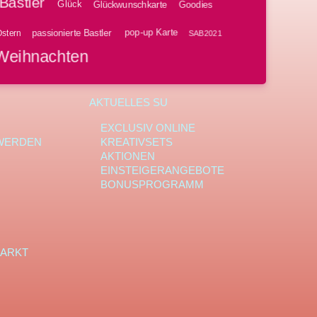
Bastler
Glück
Glückwunschkarte
Goodies
pop-up Karte
passionierte Bastler
stern
SAB2021
Weihnachten
AKTUELLES SU
EXCLUSIV ONLINE
WERDEN
KREATIVSETS
AKTIONEN
EINSTEIGERANGEBOTE
BONUSPROGRAMM
ARKT