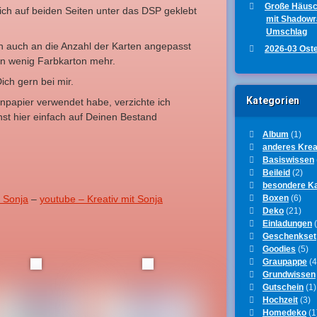
Große Häus
ch auf beiden Seiten unter das DSP geklebt
mit Shadow
Umschlag
h auch an die Anzahl der Karten angepasst
2026-03 Ost
ein wenig Farbkarton mehr.
ich gern bei mir.
Kategorien
gnpapier verwendet habe, verzichte ich
nst hier einfach auf Deinen Bestand
Album
(1)
anderes Krea
Basiswissen
Beileid
(2)
besondere K
Boxen
(6)
t Sonja
–
youtube – Kreativ mit Sonja
Deko
(21)
Einladungen
(
Geschenkset
Goodies
(5)
Graupappe
(4
Grundwissen
Gutschein
(1)
Hochzeit
(3)
Homedeko
(1