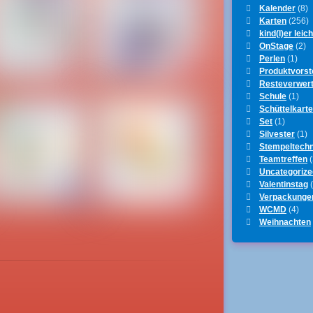
Kalender
(8)
Karten
(256)
kind(l)er leich
OnStage
(2)
Perlen
(1)
Produktvorst
Resteverwer
Schule
(1)
Schüttelkart
Set
(1)
Silvester
(1)
Stempeltechn
Teamtreffen
(
Uncategorize
Valentinstag
(
Verpackunge
WCMD
(4)
Weihnachten