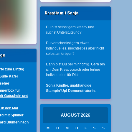
Kreativ mit Sonja
Du bist selbst gern kreativ und
suchst Unterstützung?
Du verschenkst gern etwas
Individuelles, möchtest es aber nicht
selbst anfertigen?
äge
Dann bist Du bei mir richtig. Gern bin
te zum Einzug
ich Dein Kreativcoach oder fertige
Individuelles für Dich.
 Süße Käfer
nseher
Sonja Kindler, unabhängige
hmenbox für
Stampin’ Up! Demonstratorin.
mit Gutschein und
 in den Mai
AUGUST 2026
ard mit Spinner
Card Blumen nach
M
D
M
D
F
S
S