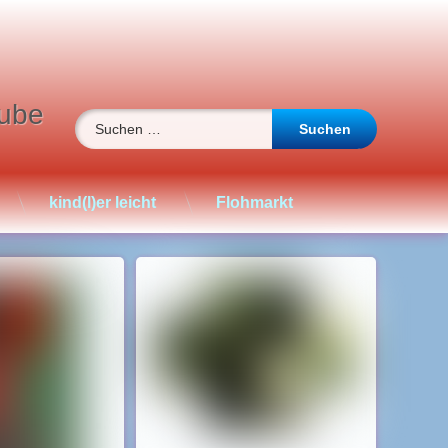
ube
Suchen nach:
kind(l)er leicht
Flohmarkt