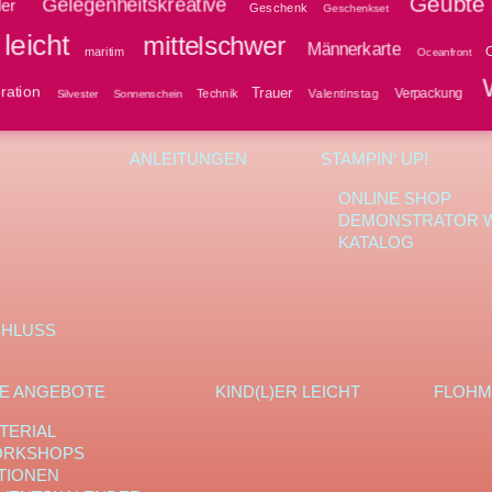
Geübte 
Gelegenheitskreative
ler
Geschenk
Geschenkset
leicht
mittelschwer
Männerkarte
O
maritim
Oceanfront
ration
Trauer
Verpackung
Technik
Valentinstag
Silvester
Sonnenschein
ANLEITUNGEN
STAMPIN‘ UP!
ONLINE SHOP
DEMONSTRATOR 
KATALOG
CHLUSS
E ANGEBOTE
KIND(L)ER LEICHT
FLOHM
TERIAL
RKSHOPS
TIONEN