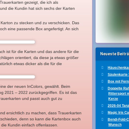
rauerkarten gezeigt, die ich als
g und die Kundin hat sich sechs der Karten
en Karton zu stecken und zu verschicken. Das
noch eine passende Box angefertigt. An sich
ch ist für die Karten und das andere für die
Neueste Beitr
lägen orientiert, da diese ja etwas größer
türlich etwas dicker als die für die
Häuschenkar
Säulenkarte
Box mit Fer
eine der neuen InColors, gewählt. Beim
Doppelte Ra
g 2021 – 2022 zurückgegriffen. Es ist das
Rittersport 
rauerkarten und passt auch gut zu
Kerze
2026-04 Tanz
Magic Iris C
 und ersichtlich zu machen, dass Trauerkarten
tschieden, denn so kann die Kartenbox auch
Bendi-Fold-
Wunsch
 die Kundin einfach offenlassen.