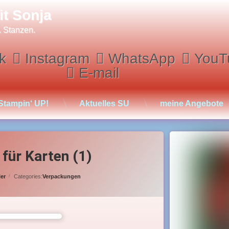
it Sonja
. Stanzen.
k
Instagram
WhatsApp
YouT
E-mail
Stampin‘ UP!
Aktuelles SU
meine Angebote
für Karten (1)
ler
Categories:
Verpackungen