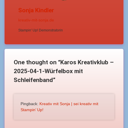
Sonja Kindler
kreativ-mit-sonja.de
Stampin' Up! Demonstratorin
One thought on “
Karos Kreativklub –
2025-04-1-Würfelbox mit
Schleifenband
”
Pingback:
Kreativ mit Sonja | sei kreativ mit
Stampin’ Up!