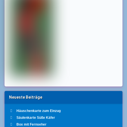
Neueste Beiträge
Häuschenkarte zum Einzug
Säulenkarte Süße Käfer
Box mit Fernseher