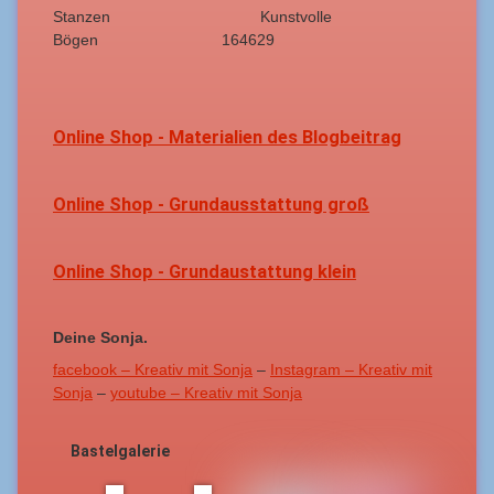
Stanzen Kunstvolle
Bögen 164629
Online Shop - Materialien des Blogbeitrag
Online Shop - Grundausstattung groß
Online Shop - Grundaustattung klein
Deine Sonja.
facebook – Kreativ mit Sonja
–
Instagram – Kreativ mit
Sonja
–
youtube – Kreativ mit Sonja
Bastelgalerie