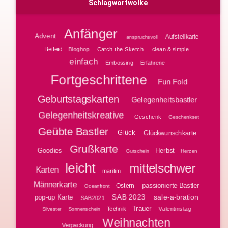
Schlagwortwolke
Anfänger
Advent
Aufstellkarte
anspruchsvoll
Beileid
Bloghop
clean & simple
Catch the Sketch
einfach
Embossing
Erfahrene
Fortgeschrittene
Fun Fold
Geburtstagskarten
Gelegenheitsbastler
Gelegenheitskreative
Geschenk
Geschenkset
Geübte Bastler
Glück
Glückwunschkarte
Grußkarte
Goodies
Herbst
Gutschein
Herzen
leicht
mittelschwer
Karten
maritim
Männerkarte
passionierte Bastler
Ostern
Oceanfront
SAB 2023
sale-a-bration
pop-up Karte
SAB2021
Trauer
Technik
Valentinstag
Silvester
Sonnenschein
Weihnachten
Verpackung