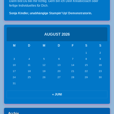
Dann bist Du bei mir richtig. Gern bin ich Dein Kreativcoach oder
fertige Individuelles für Dich.
Sonja Kindler, unabhängige Stampin’ Up! Demonstratorin.
AUGUST 2026
M
D
M
D
F
S
S
1
2
3
4
5
6
7
8
9
10
11
12
13
14
15
16
17
18
19
20
21
22
23
24
25
26
27
28
29
30
31
« JUNI
Archiv