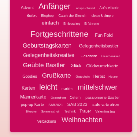
Anfänger
Advent
Aufstellkarte
anspruchsvoll
Beileid
Bloghop
clean & simple
Catch the Sketch
einfach
Embossing
Erfahrene
Fortgeschrittene
Fun Fold
Geburtstagskarten
Gelegenheitsbastler
Gelegenheitskreative
Geschenk
Geschenkset
Geübte Bastler
Glück
Glückwunschkarte
Grußkarte
Goodies
Herbst
Gutschein
Herzen
leicht
mittelschwer
Karten
maritim
Männerkarte
passionierte Bastler
Ostern
Oceanfront
SAB 2023
sale-a-bration
pop-up Karte
SAB2021
Trauer
Technik
Valentinstag
Silvester
Sonnenschein
Weihnachten
Verpackung