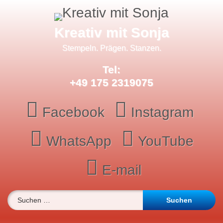
Skip
to
content
Kreativ mit Sonja
Stempeln. Prägen. Stanzen.
Tel:
+49 175 2319075
Facebook
Instagram
WhatsApp
YouTube
E-mail
Suchen nach: