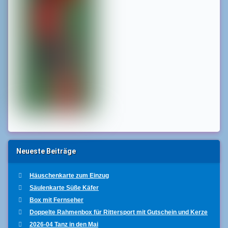
Neueste Beiträge
Häuschenkarte zum Einzug
Säulenkarte Süße Käfer
Box mit Fernseher
Doppelte Rahmenbox für Rittersport mit Gutschein und Kerze
2026-04 Tanz in den Mai