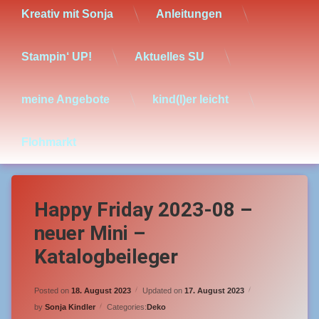
Kreativ mit Sonja
Anleitungen
Stampin‘ UP!
Aktuelles SU
meine Angebote
kind(l)er leicht
Flohmarkt
Happy Friday 2023-08 –
neuer Mini –
Katalogbeileger
Posted on
18. August 2023
Updated on
17. August 2023
by
Sonja Kindler
Categories:
Deko