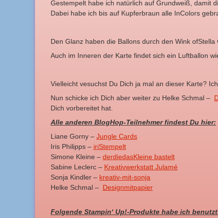
Gestempelt habe ich natürlich auf Grundweiß, damit d
Dabei habe ich bis auf Kupferbraun alle InColors gebr
Den Glanz haben die Ballons durch den Wink ofStella Gl
Auch im Inneren der Karte findet sich ein Luftballon wi
Vielleicht vesuchst Du Dich ja mal an dieser Karte? Ic
Nun schicke ich Dich aber weiter zu Helke Schmal –
D
Dich vorbereitet hat.
Alle anderen BlogHop-Teilnehmer findest Du hier:
Liane Gorny –
Jungle Cards
Iris Philipps –
iriStempelt
Simone Kleine –
derdiedasKleine bastelt
Sabine Leclerc –
Kreativwerkstatt Julamé
Sonja Kindler –
kreativ-mit-sonja
Helke Schmal –
Designmitpapier
‎
Folgende Stampin‘ Up!-Produkte habe ich benutzt