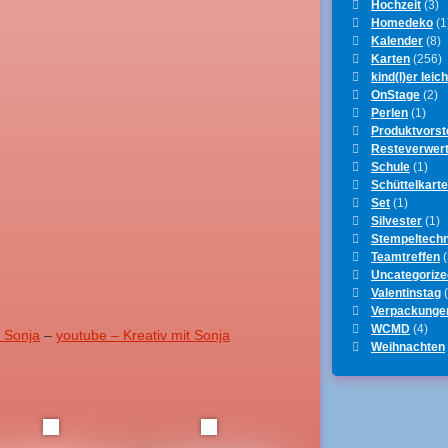
Hochzeit
(3)
Homedeko
(1
Kalender
(8)
Karten
(256)
kind(l)er leich
OnStage
(2)
Perlen
(1)
Produktvorst
Resteverwer
Schule
(1)
Schüttelkart
Set
(1)
Silvester
(1)
Stempeltechn
Teamtreffen
(
Uncategorize
Valentinstag
(
Verpackunge
WCMD
(4)
t Sonja
–
youtube – Kreativ mit Sonja
Weihnachten