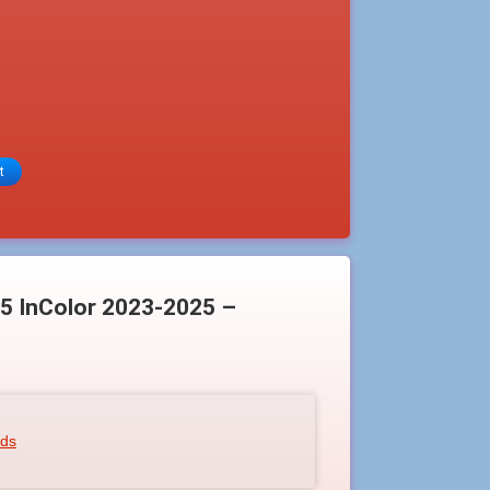
t
5 InColor 2023-2025 –
rds