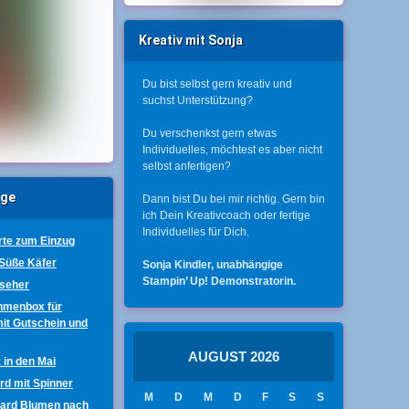
Kreativ mit Sonja
Du bist selbst gern kreativ und
suchst Unterstützung?
Du verschenkst gern etwas
Individuelles, möchtest es aber nicht
selbst anfertigen?
äge
Dann bist Du bei mir richtig. Gern bin
ich Dein Kreativcoach oder fertige
Individuelles für Dich.
te zum Einzug
 Süße Käfer
Sonja Kindler, unabhängige
Stampin’ Up! Demonstratorin.
nseher
hmenbox für
mit Gutschein und
AUGUST 2026
 in den Mai
ard mit Spinner
M
D
M
D
F
S
S
Card Blumen nach