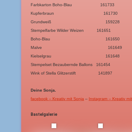
Farbkarton Boho-Blau 161733
Kupferbraun 161730
Grundweiß 159228
Stempelfarbe Wilder Weizen 161651
Boho-Blau 161650
Malve 161649
Kielselgrau 161648
Stempelset Bezaubernde Ballons 161454
Wink of Stella Glitzerstift 141897
Deine Sonja.
facebook – Kreativ mit Sonja
–
Instagram – Kreativ mi
Bastelgalerie