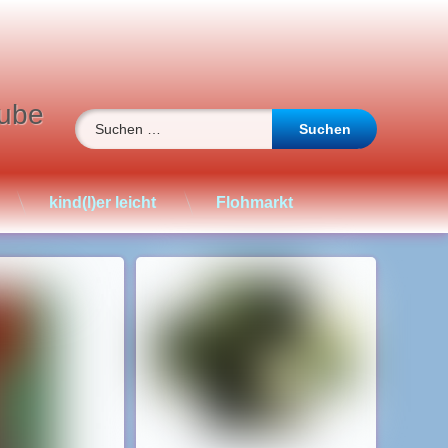
ube
Suchen nach:
kind(l)er leicht
Flohmarkt