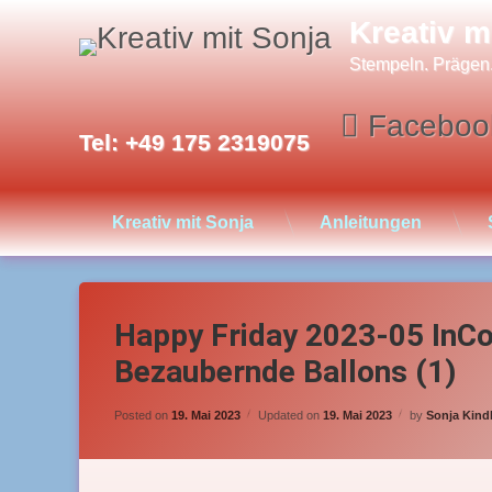
Skip
Kreativ m
to
content
Stempeln. Prägen
Faceboo
Tel:
+49 175 2319075
Kreativ mit Sonja
Anleitungen
Happy Friday 2023-05 InC
Bezaubernde Ballons (1)
Posted on
19. Mai 2023
Updated on
19. Mai 2023
by
Sonja Kind