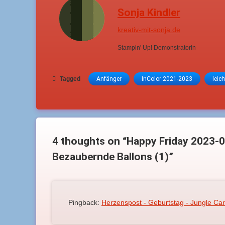
Sonja Kindler
kreativ-mit-sonja.de
Stampin' Up! Demonstratorin
Tagged
Anfänger
InColor 2021-2023
leich
4 thoughts on “
Happy Friday 2023-0
Bezaubernde Ballons (1)
”
Pingback:
Herzenspost - Geburtstag - Jungle Ca