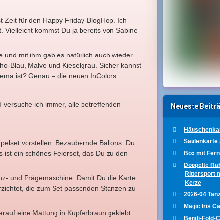
st Zeit für den Happy Friday-BlogHop. Ich
. Vielleicht kommst Du ja bereits von Sabine
e und mit ihm gab es natürlich auch wieder
ho-Blau, Malve und Kieselgrau. Sicher kannst
hema ist? Genau – die neuen InColors.
 versuche ich immer, alle betreffenden
Neueste Beitr
Häuschenkar
Säulenkarte
pelset vorstellen: Bezaubernde Ballons. Du
s ist ein schönes Feierset, das Du zu den
Box mit Fer
Doppelte Ra
Rittersport 
anz- und Prägemaschine. Damit Du die Karte
Kerze
rzichtet, die zum Set passenden Stanzen zu
2026-04 Tanz
Magic Iris C
rauf eine Mattung in Kupferbraun geklebt.
Bendi-Fold-