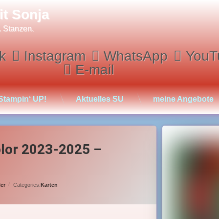
it Sonja
. Stanzen.
k
Instagram
WhatsApp
YouT
E-mail
Stampin‘ UP!
Aktuelles SU
meine Angebote
olor 2023-2025 –
ler
Categories:
Karten