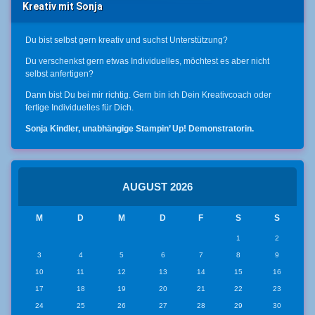
Kreativ mit Sonja
Du bist selbst gern kreativ und suchst Unterstützung?
Du verschenkst gern etwas Individuelles, möchtest es aber nicht
selbst anfertigen?
Dann bist Du bei mir richtig. Gern bin ich Dein Kreativcoach oder
fertige Individuelles für Dich.
Sonja Kindler, unabhängige Stampin’ Up! Demonstratorin.
AUGUST 2026
M
D
M
D
F
S
S
1
2
3
4
5
6
7
8
9
10
11
12
13
14
15
16
17
18
19
20
21
22
23
24
25
26
27
28
29
30