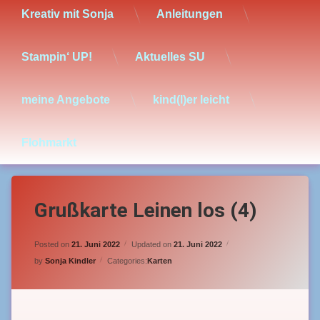
Kreativ mit Sonja
Anleitungen
Stampin‘ UP!
Aktuelles SU
meine Angebote
kind(l)er leicht
Flohmarkt
Grußkarte Leinen los (4)
Posted on
21. Juni 2022
Updated on
21. Juni 2022
by
Sonja Kindler
Categories:
Karten