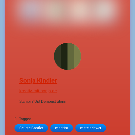
Sonja Kindler
kreativ-mit-sonja.de
Stampin' Up! Demonstratorin
Tagged
Geübte Bastler
maritim
mittelschwer