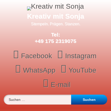
Skip
to
content
Kreativ mit Sonja
Stempeln. Prägen. Stanzen.
Tel:
+49 175 2319075
Facebook
Instagram
WhatsApp
YouTube
E-mail
Suchen nach: