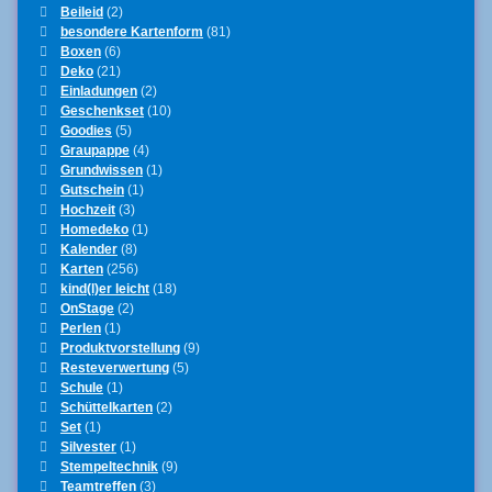
Beileid
(2)
besondere Kartenform
(81)
Boxen
(6)
Deko
(21)
Einladungen
(2)
Geschenkset
(10)
Goodies
(5)
Graupappe
(4)
Grundwissen
(1)
Gutschein
(1)
Hochzeit
(3)
Homedeko
(1)
Kalender
(8)
Karten
(256)
kind(l)er leicht
(18)
OnStage
(2)
Perlen
(1)
Produktvorstellung
(9)
Resteverwertung
(5)
Schule
(1)
Schüttelkarten
(2)
Set
(1)
Silvester
(1)
Stempeltechnik
(9)
Teamtreffen
(3)