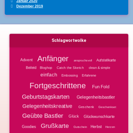
Januar 2020
Dezember 2019
Schlagwortwolke
Anfänger
Advent
Aufstellkarte
anspruchsvoll
Beileid
Bloghop
clean & simple
Catch the Sketch
einfach
Embossing
Erfahrene
Fortgeschrittene
Fun Fold
Geburtstagskarten
Gelegenheitsbastler
Gelegenheitskreative
Geschenk
Geschenkset
Geübte Bastler
Glück
Glückwunschkarte
Grußkarte
Goodies
Herbst
Gutschein
Herzen