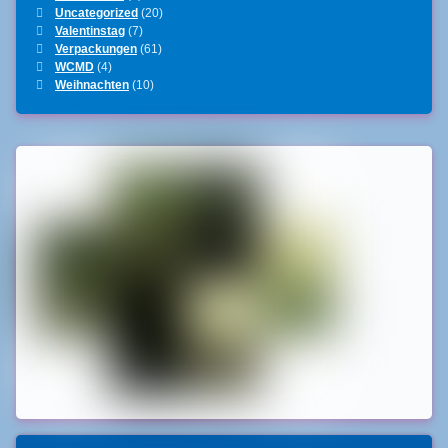
Uncategorized
(20)
Valentinstag
(7)
Verpackungen
(61)
WCMD
(4)
Weihnachten
(10)