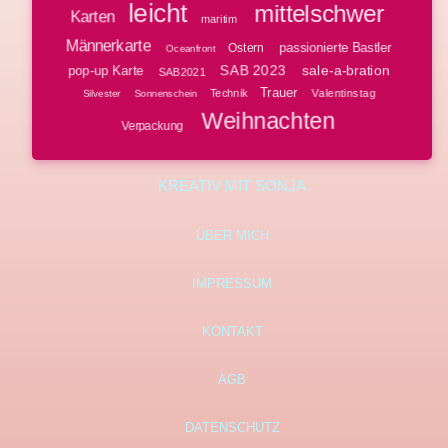
leicht
mittelschwer
Karten
maritim
Männerkarte
passionierte Bastler
Ostern
Oceanfront
SAB 2023
sale-a-bration
pop-up Karte
SAB2021
Trauer
Technik
Valentinstag
Silvester
Sonnenschein
Weihnachten
Verpackung
KREATIV MIT SONJA
ÜBER MICH
IMPRESSUM
KONTAKT
AGB
DATENSCHUTZ