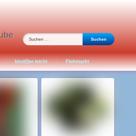
ube
Suchen nach:
kind(l)er leicht
Flohmarkt