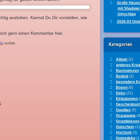
Große Häus
mit Shadow
Umschlag
htig austoben. Kannst Du Dir vorstellen, wie
2026-03 Ost
 doch gern einen Kommentar hier.
ds
vorbei.
Kategorien
Album
(1)
anderes Krea
Basiswissen
Beileid
(2)
besondere K
Boxen
(6)
Deko
(21)
Einladungen
(
:
Geschenkset
Goodies
(5)
Graupappe
(4
Grundwissen
Gutschein
(1)
Hochzeit
(3)
Homedeko
(1