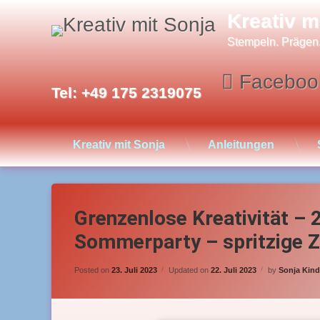
Skip
Kreativ m
to
content
Stempeln. Prägen
Faceboo
Tel:
+49 175 2319075
Kreativ mit Sonja
Anleitungen
Grenzenlose Kreativität –
Sommerparty – spritzige Z
Posted on
23. Juli 2023
Updated on
22. Juli 2023
by
Sonja Kind