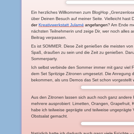
Ein herzliches Willkommen zum BlogHop „Grenzenlose K
über Deinen Besuch auf meiner Seite. Vielleicht hast
der
Kreativwerkstatt Julamé
angefangen
? Am Ende mei
nächsten Teilnehmerin und zeige Dir, wer noch alles 
Beitrag verpassen.
Es ist SOMMER. Diese Zeit genießen die meisten von
Spaß, draußen zu sein und die Zeit zu genießen. Daru
Sommerparty.
Ich selbst verbinde den Sommer immer mit ganz viel 
dem Set Spritzige Zitronen umgesetzt. Die Anregung 
bekommen, als uns Demos das Set schon vorgestellt 
Aus den Zitronen lassen sich auch noch ganz andere F
mehrere ausprobiert: Limetten, Orangen, Grapefruit, 
habe ich teilweise geprägte und teilweise ungeprägte
Obstsalat gemacht.
Natürlich hatte ich dadurch auch ganz viele Früchte –