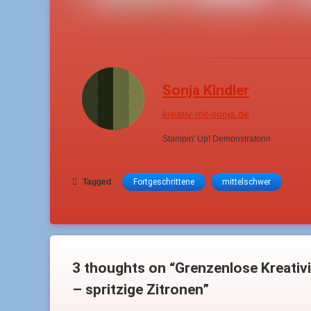
Sonja Kindler
kreativ-mit-sonja.de
Stampin' Up! Demonstratorin
Tagged
Fortgeschrittene
mittelschwer
3 thoughts on “
Grenzenlose Kreativ
– spritzige Zitronen
”