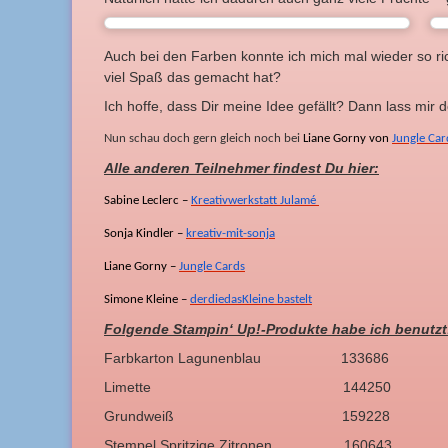
Auch bei den Farben konnte ich mich mal wieder so ric
viel Spaß das gemacht hat?
Ich hoffe, dass Dir meine Idee gefällt? Dann lass mir
Nun schau doch gern gleich noch bei
Liane Gorny von
Jungle Car
Alle anderen Teilnehmer findest Du hier:
Sabine Leclerc –
Kreativwerkstatt Julamé
Sonja Kindler –
kreativ-mit-sonja
Liane Gorny –
Jungle Cards
Simone Kleine –
derdiedasKleine bastelt
Folgende Stampin‘ Up!-Produkte habe ich benutzt
Farbkarton Lagunenblau 133686
Limette 144250
Grundweiß 159228
Stempel Spritzige Zitronen 160643