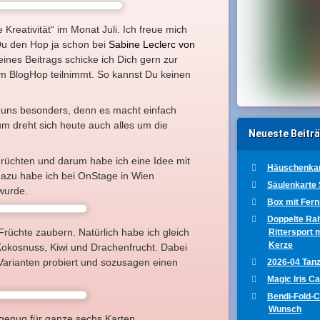
reativität“ im Monat Juli. Ich freue mich
 Du den Hop ja schon bei
Sabine Leclerc von
nes Beitrags schicke ich Dich gern zur
am BlogHop teilnimmt. So kannst Du keinen
 uns besonders, denn es macht einfach
m dreht sich heute auch alles um die
Neueste Beitr
Früchten und darum habe ich eine Idee mit
Häuschenkar
dazu habe ich bei OnStage in Wien
Säulenkarte
wurde.
Box mit Fer
Doppelte Ra
rüchte zaubern. Natürlich habe ich gleich
Rittersport 
Kerze
Kokosnuss, Kiwi und Drachenfrucht. Dabei
 Varianten probiert und sozusagen einen
2026-04 Tanz
Magic Iris C
Bendi-Fold-
Wunsch
 genug für ganze sechs Karten.