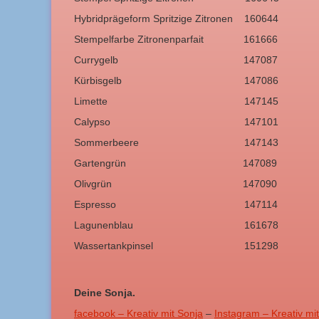
Hybridprägeform Spritzige Zitronen 160644
Stempelfarbe Zitronenparfait 161666
Currygelb 147087
Kürbisgelb 147086
Limette 147145
Calypso 147101
Sommerbeere 147143
Gartengrün 147089
Olivgrün 147090
Espresso 147114
Lagunenblau 161678
Wassertankpinsel 151298
Deine Sonja.
facebook – Kreativ mit Sonja
–
Instagram – Kreativ mi