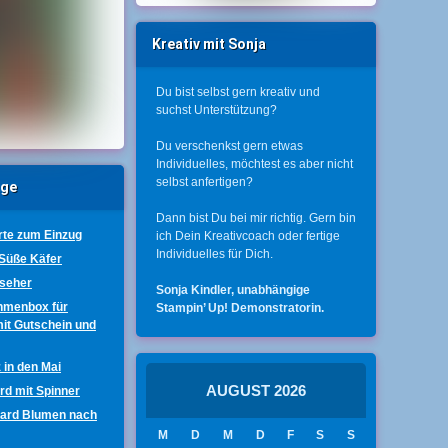
Kreativ mit Sonja
Du bist selbst gern kreativ und
suchst Unterstützung?
Du verschenkst gern etwas
Individuelles, möchtest es aber nicht
selbst anfertigen?
äge
Dann bist Du bei mir richtig. Gern bin
te zum Einzug
ich Dein Kreativcoach oder fertige
Individuelles für Dich.
 Süße Käfer
nseher
Sonja Kindler, unabhängige
hmenbox für
Stampin’ Up! Demonstratorin.
mit Gutschein und
 in den Mai
AUGUST 2026
ard mit Spinner
Card Blumen nach
M
D
M
D
F
S
S