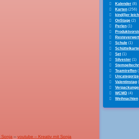
Kalender
(8)
Karten
(256)
kind(l)er leich
OnStage
(2)
Perlen
(1)
Produktvorst
Resteverwer
Schule
(1)
Schüttelkart
Set
(1)
Silvester
(1)
Stempeltechn
Teamtreffen
(
Uncategorize
Valentinstag
(
Verpackunge
WCMD
(4)
Weihnachten
t Sonja
–
youtube – Kreativ mit Sonja