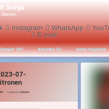
it Sonja
. Stanzen.
k
Instagram
WhatsApp
YouT
E-mail
Stampin‘ UP!
Aktuelles SU
meine Angebote
 2023-07-
itronen
ler
Categories:
Karten