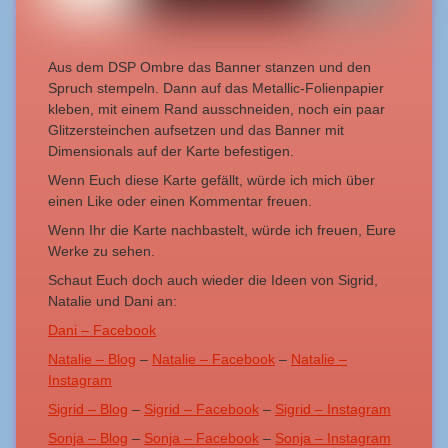
Aus dem DSP Ombre das Banner stanzen und den
Spruch stempeln. Dann auf das Metallic-Folienpapier
kleben, mit einem Rand ausschneiden, noch ein paar
Glitzersteinchen aufsetzen und das Banner mit
Dimensionals auf der Karte befestigen.
Wenn Euch diese Karte gefällt, würde ich mich über
einen Like oder einen Kommentar freuen.
Wenn Ihr die Karte nachbastelt, würde ich freuen, Eure
Werke zu sehen.
Schaut Euch doch auch wieder die Ideen von Sigrid,
Natalie und Dani an:
Dani – Facebook
Natalie – Blog
–
Natalie – Facebook
–
Natalie –
Instagram
Sigrid – Blog
–
Sigrid – Facebook
–
Sigrid – Instagram
Sonja – Blog
–
Sonja – Facebook
–
Sonja – Instagram