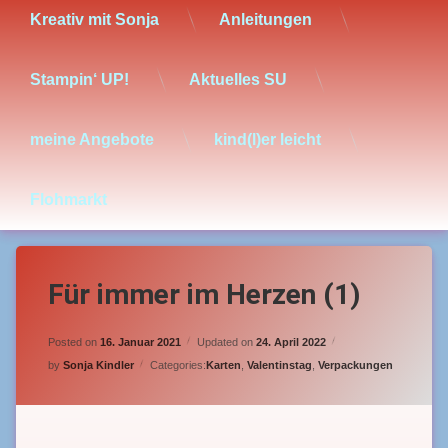
Kreativ mit Sonja
Anleitungen
Stampin‘ UP!
Aktuelles SU
meine Angebote
kind(l)er leicht
Flohmarkt
Für immer im Herzen (1)
Posted on
16. Januar 2021
Updated on
24. April 2022
by
Sonja Kindler
Categories:
Karten
,
Valentinstag
,
Verpackungen