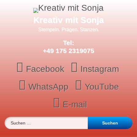
Skip
to
content
Kreativ mit Sonja
Stempeln. Prägen. Stanzen.
Tel:
+49 175 2319075
Facebook
Instagram
WhatsApp
YouTube
E-mail
Suchen nach: