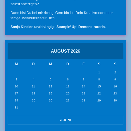
selbst anfertigen?
Dann bist Du bei mir richtig. Gern bin ich Dein Kreativcoach oder
fertige Individuelles für Dich.
Sonja Kindler, unabhängige Stampin’ Up! Demonstratorin.
AUGUST 2026
M
D
M
D
F
S
S
1
2
3
4
5
6
7
8
9
10
11
12
13
14
15
16
17
18
19
20
21
22
23
24
25
26
27
28
29
30
31
« JUNI