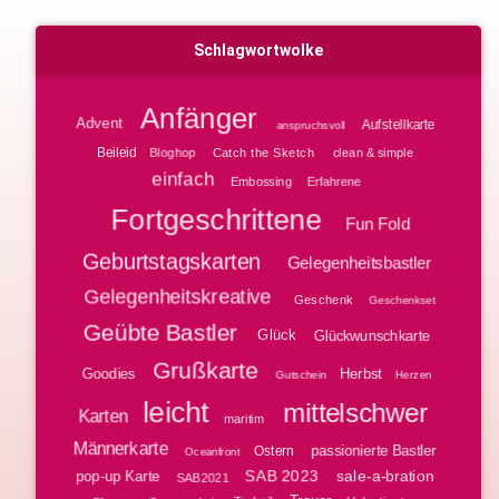
Schlagwortwolke
Anfänger
Advent
Aufstellkarte
anspruchsvoll
Beileid
Bloghop
clean & simple
Catch the Sketch
einfach
Embossing
Erfahrene
Fortgeschrittene
Fun Fold
Geburtstagskarten
Gelegenheitsbastler
Gelegenheitskreative
Geschenk
Geschenkset
Geübte Bastler
Glück
Glückwunschkarte
Grußkarte
Goodies
Herbst
Gutschein
Herzen
leicht
mittelschwer
Karten
maritim
Männerkarte
passionierte Bastler
Ostern
Oceanfront
SAB 2023
sale-a-bration
pop-up Karte
SAB2021