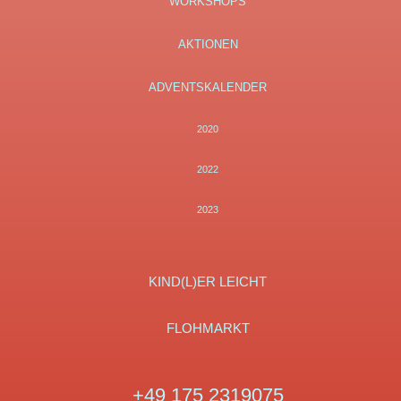
WORKSHOPS
AKTIONEN
ADVENTSKALENDER
2020
2022
2023
KIND(L)ER LEICHT
FLOHMARKT
Tel:
+49 175 2319075