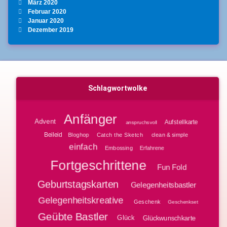
März 2020
Februar 2020
Januar 2020
Dezember 2019
Schlagwortwolke
Anfänger
Advent
Aufstellkarte
anspruchsvoll
Beileid
Bloghop
clean & simple
Catch the Sketch
einfach
Embossing
Erfahrene
Fortgeschrittene
Fun Fold
Geburtstagskarten
Gelegenheitsbastler
Gelegenheitskreative
Geschenk
Geschenkset
Geübte Bastler
Glück
Glückwunschkarte