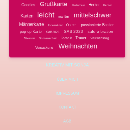
Grußkarte
Goodies
Herbst
Gutschein
Herzen
leicht
mittelschwer
Karten
maritim
Männerkarte
passionierte Bastler
Ostern
Oceanfront
SAB 2023
sale-a-bration
pop-up Karte
SAB2021
Trauer
Technik
Valentinstag
Silvester
Sonnenschein
Weihnachten
Verpackung
KREATIV MIT SONJA
ÜBER MICH
IMPRESSUM
KONTAKT
AGB