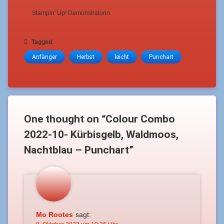
Stampin' Up! Demonstratorin
Tagged
Anfänger
Herbst
leicht
Punchart
One thought on “
Colour Combo
2022-10- Kürbisgelb, Waldmoos,
Nachtblau – Punchart
”
Mo Rootes
sagt: