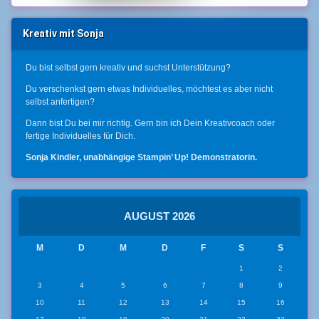
Kreativ mit Sonja
Du bist selbst gern kreativ und suchst Unterstützung?
Du verschenkst gern etwas Individuelles, möchtest es aber nicht
selbst anfertigen?
Dann bist Du bei mir richtig. Gern bin ich Dein Kreativcoach oder
fertige Individuelles für Dich.
Sonja Kindler, unabhängige Stampin’ Up! Demonstratorin.
AUGUST 2026
M
D
M
D
F
S
S
1
2
3
4
5
6
7
8
9
10
11
12
13
14
15
16