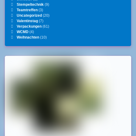
Stempeltechnik
(9)
Teamtreffen
(3)
Uncategorized
(20)
Valentinstag
(7)
Verpackungen
(61)
WCMD
(4)
Weihnachten
(10)