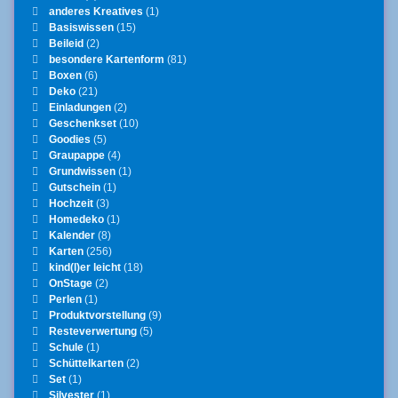
anderes Kreatives
(1)
Basiswissen
(15)
Beileid
(2)
besondere Kartenform
(81)
Boxen
(6)
Deko
(21)
Einladungen
(2)
Geschenkset
(10)
Goodies
(5)
Graupappe
(4)
Grundwissen
(1)
Gutschein
(1)
Hochzeit
(3)
Homedeko
(1)
Kalender
(8)
Karten
(256)
kind(l)er leicht
(18)
OnStage
(2)
Perlen
(1)
Produktvorstellung
(9)
Resteverwertung
(5)
Schule
(1)
Schüttelkarten
(2)
Set
(1)
Silvester
(1)