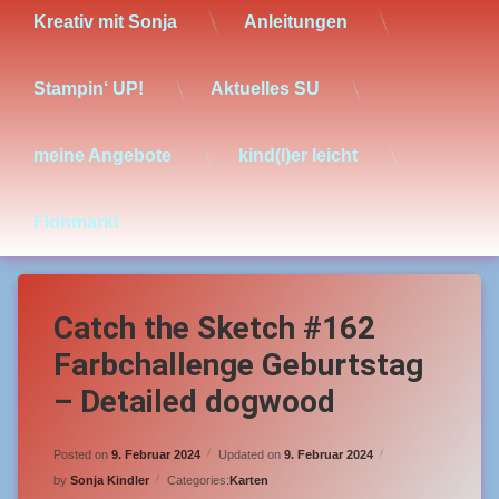
Kreativ mit Sonja
Anleitungen
Stampin‘ UP!
Aktuelles SU
meine Angebote
kind(l)er leicht
Flohmarkt
Catch the Sketch #162
Farbchallenge Geburtstag
– Detailed dogwood
Posted on
9. Februar 2024
Updated on
9. Februar 2024
by
Sonja Kindler
Categories:
Karten