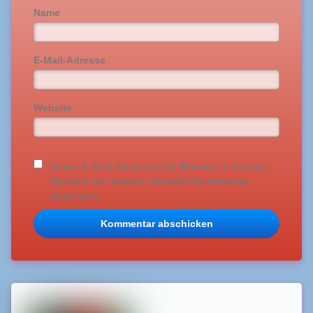
Name
E-Mail-Adresse
Website
Name, E-Mail-Adresse und Website in diesem
Browser für meinen nächsten Kommentar
speichern.