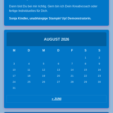
Dann bist Du bei mir richtig. Gern bin ich Dein Kreativcoach oder
fertige Individuelles für Dich.
Sonja Kindler, unabhängige Stampin’ Up! Demonstratorin.
AUGUST 2026
M
D
M
D
F
S
S
1
2
3
4
5
6
7
8
9
10
11
12
13
14
15
16
17
18
19
20
21
22
23
24
25
26
27
28
29
30
31
« JUNI