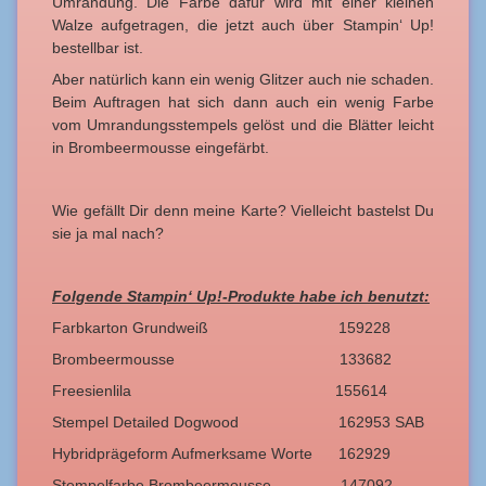
Umrandung. Die Farbe dafür wird mit einer kleinen
Walze aufgetragen, die jetzt auch über Stampin‘ Up!
bestellbar ist.
Aber natürlich kann ein wenig Glitzer auch nie schaden.
Beim Auftragen hat sich dann auch ein wenig Farbe
vom Umrandungsstempels gelöst und die Blätter leicht
in Brombeermousse eingefärbt.
Wie gefällt Dir denn meine Karte? Vielleicht bastelst Du
sie ja mal nach?
Folgende Stampin‘ Up!-Produkte habe ich benutzt:
Farbkarton Grundweiß 159228
Brombeermousse 133682
Freesienlila 155614
Stempel Detailed Dogwood 162953 SAB
Hybridprägeform Aufmerksame Worte 162929
Stempelfarbe Brombeermousse 147092