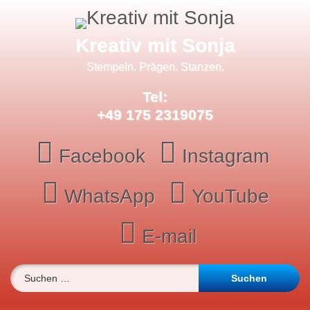
Skip
to
content
Kreativ mit Sonja
Stempeln. Prägen. Stanzen.
Tel:
+49 175 2319075
Facebook
Instagram
WhatsApp
YouTube
E-mail
Suchen nach: