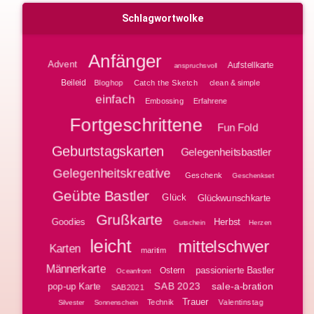
Schlagwortwolke
Anfänger
Advent
Aufstellkarte
anspruchsvoll
Beileid
Bloghop
clean & simple
Catch the Sketch
einfach
Embossing
Erfahrene
Fortgeschrittene
Fun Fold
Geburtstagskarten
Gelegenheitsbastler
Gelegenheitskreative
Geschenk
Geschenkset
Geübte Bastler
Glück
Glückwunschkarte
Grußkarte
Goodies
Herbst
Gutschein
Herzen
leicht
mittelschwer
Karten
maritim
Männerkarte
passionierte Bastler
Ostern
Oceanfront
SAB 2023
sale-a-bration
pop-up Karte
SAB2021
Trauer
Technik
Valentinstag
Silvester
Sonnenschein