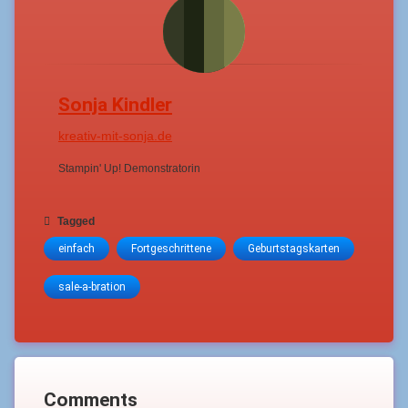
Sonja Kindler
kreativ-mit-sonja.de
Stampin' Up! Demonstratorin
Tagged
einfach
Fortgeschrittene
Geburtstagskarten
sale-a-bration
Comments