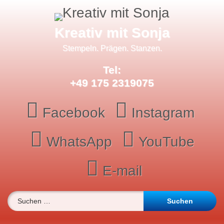
Skip
to
content
Kreativ mit Sonja
Stempeln. Prägen. Stanzen.
Tel:
+49 175 2319075
Facebook
Instagram
WhatsApp
YouTube
E-mail
Suchen nach: