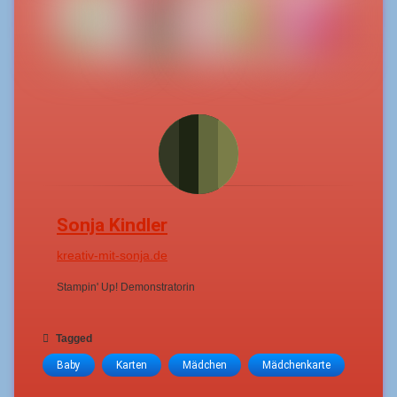
Sonja Kindler
kreativ-mit-sonja.de
Stampin' Up! Demonstratorin
Tagged
Baby
Karten
Mädchen
Mädchenkarte