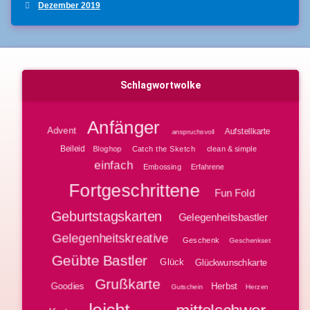
Dezember 2019
Schlagwortwolke
Anfänger
Advent
Aufstellkarte
anspruchsvoll
Beileid
Bloghop
clean & simple
Catch the Sketch
einfach
Embossing
Erfahrene
Fortgeschrittene
Fun Fold
Geburtstagskarten
Gelegenheitsbastler
Gelegenheitskreative
Geschenk
Geschenkset
Geübte Bastler
Glück
Glückwunschkarte
Grußkarte
Goodies
Herbst
Gutschein
Herzen
leicht