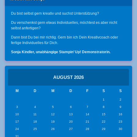
Du bist selbst gern kreativ und suchst Unterstützung?
Du verschenkst gern etwas Individuelles, möchtest es aber nicht
selbst anfertigen?
Dann bist Du bei mir richtig. Gern bin ich Dein Kreativcoach oder
fertige Individuelles für Dich.
Sonja Kindler, unabhängige Stampin’ Up! Demonstratorin.
AUGUST 2026
M
D
M
D
F
S
S
1
2
3
4
5
6
7
8
9
10
11
12
13
14
15
16
17
18
19
20
21
22
23
24
25
26
27
28
29
30
31