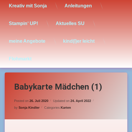
Kreativ mit Sonja
Anleitungen
Stampin‘ UP!
Aktuelles SU
meine Angebote
kind(l)er leicht
Flohmarkt
Babykarte Mädchen (1)
Posted on
26. Juli 2020
Updated on
24. April 2022
by
Sonja Kindler
Categories:
Karten