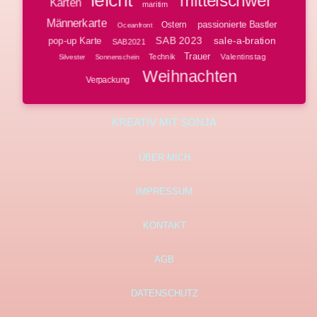
mittelschwer
Karten
maritim
Männerkarte
passionierte Bastler
Ostern
Oceanfront
SAB 2023
sale-a-bration
pop-up Karte
SAB2021
Trauer
Technik
Valentinstag
Silvester
Sonnenschein
Weihnachten
Verpackung
KREATIV MIT SONJA
ÜBER MICH
IMPRESSUM
KONTAKT
AGB
DATENSCHUTZ