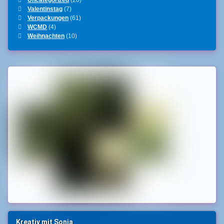
Valentinstag
(7)
Verpackungen
(61)
WCMD
(4)
Weihnachten
(10)
Kreativ mit Sonja