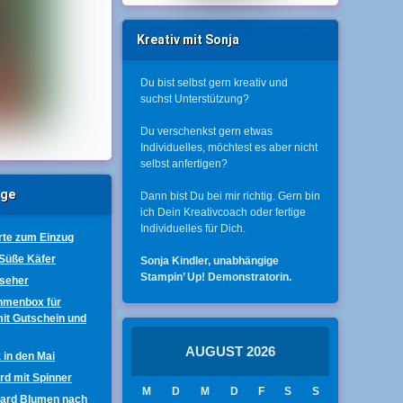
Kreativ mit Sonja
Du bist selbst gern kreativ und
suchst Unterstützung?
Du verschenkst gern etwas
Individuelles, möchtest es aber nicht
selbst anfertigen?
äge
Dann bist Du bei mir richtig. Gern bin
ich Dein Kreativcoach oder fertige
Individuelles für Dich.
te zum Einzug
 Süße Käfer
Sonja Kindler, unabhängige
Stampin’ Up! Demonstratorin.
nseher
hmenbox für
mit Gutschein und
AUGUST 2026
 in den Mai
ard mit Spinner
M
D
M
D
F
S
S
Card Blumen nach