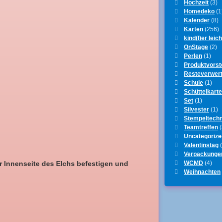
Hochzeit
(3)
Homedeko
(1
Kalender
(8)
Karten
(256)
kind(l)er leich
OnStage
(2)
Perlen
(1)
Produktvorst
Resteverwer
Schule
(1)
Schüttelkart
Set
(1)
Silvester
(1)
Stempeltechn
Teamtreffen
(
Uncategorize
Valentinstag
(
Verpackunge
WCMD
(4)
er Innenseite des Elchs befestigen und
Weihnachten