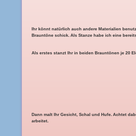
Ihr könnt natürlich auch andere Materialien benut
Brauntöne schick. Als Stanze habe ich eine bere
Als erstes stanzt Ihr in beiden Brauntönen je 20 E
Dann malt Ihr Gesicht, Schal und Hufe. Achtet dab
arbeitet.