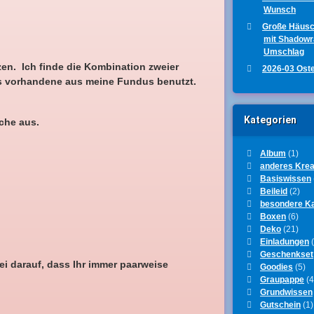
Wunsch
Große Häus
mit Shadow
Umschlag
zen. Ich finde die Kombination zweier
2026-03 Ost
its vorhandene aus meine Fundus benutzt.
Kategorien
lche aus.
Album
(1)
anderes Krea
Basiswissen
Beileid
(2)
besondere K
Boxen
(6)
Deko
(21)
Einladungen
(
Geschenkset
ei darauf, dass Ihr immer paarweise
Goodies
(5)
Graupappe
(4
Grundwissen
Gutschein
(1)