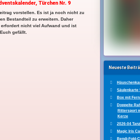
ventskalender, Türchen Nr. 9
trag vorstellen. Es ist ja noch nicht zu
en Bestandteil zu erweitern. Daher
 erfordert nicht viel Aufwand und ist
Euch gefällt.
Neueste Beitr
Häuschenkar
Säulenkarte
Box mit Fer
Doppelte Ra
Rittersport 
Kerze
2026-04 Tanz
Magic Iris C
Bendi-Fold-