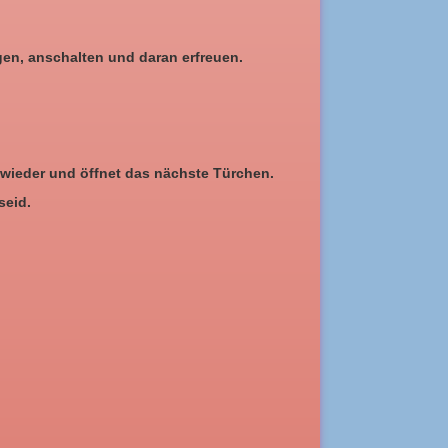
gen, anschalten und daran erfreuen.
wieder und öffnet das nächste Türchen.
seid.