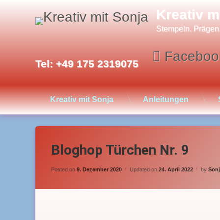
Skip
Kreativ m
to
content
Stempeln. Prägen
Faceboo
Tel:
+49 175 2319075
Kreativ mit Sonja
Anleitungen
Bloghop Türchen Nr. 9
Posted on
9. Dezember 2020
Updated on
24. April 2022
by
Sonj