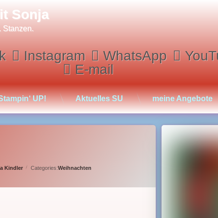
it Sonja
. Stanzen.
k
Instagram
WhatsApp
YouT
E-mail
Stampin‘ UP!
Aktuelles SU
meine Angebote
a Kindler
Categories:
Weihnachten