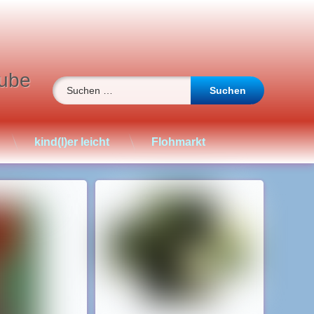
ube
Suchen nach:
kind(l)er leicht
Flohmarkt