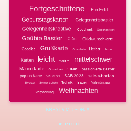
Fortgeschrittene
Fun Fold
Geburtstagskarten
Gelegenheitsbastler
Gelegenheitskreative
Geschenk
Geschenkset
Geübte Bastler
Glück
Glückwunschkarte
Grußkarte
Goodies
Herbst
Gutschein
Herzen
leicht
mittelschwer
Karten
maritim
Männerkarte
passionierte Bastler
Ostern
Oceanfront
SAB 2023
sale-a-bration
pop-up Karte
SAB2021
Trauer
Technik
Valentinstag
Silvester
Sonnenschein
Weihnachten
Verpackung
KREATIV MIT SONJA
ÜBER MICH