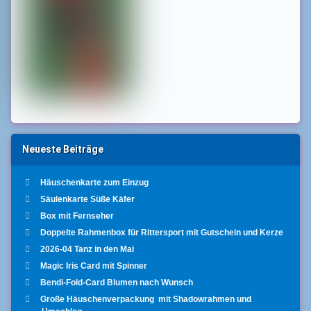
Neueste Beiträge
Häuschenkarte zum Einzug
Säulenkarte Süße Käfer
Box mit Fernseher
Doppelte Rahmenbox für Rittersport mit Gutschein und Kerze
2026-04 Tanz in den Mai
Magic Iris Card mit Spinner
Bendi-Fold-Card Blumen nach Wunsch
Große Häuschenverpackung mit Shadowrahmen und