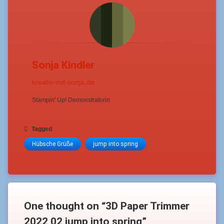
Sonja Kindler
kreativ-mit-sonja.de
Stampin' Up! Demonstratorin
Tagged
Hübsche Grüße
jump into spring
One thought on “
3D Paper Trimmer
2022 02 jump into spring
”