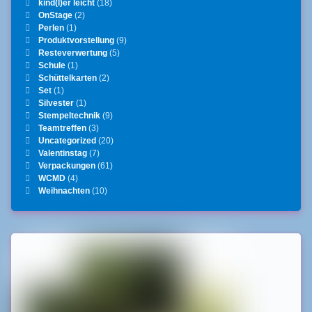
kind(l)er leicht
(18)
OnStage
(2)
Perlen
(1)
Produktvorstellung
(9)
Resteverwertung
(5)
Schule
(1)
Schüttelkarten
(2)
Set
(1)
Silvester
(1)
Stempeltechnik
(9)
Teamtreffen
(3)
Uncategorized
(20)
Valentinstag
(7)
Verpackungen
(61)
WCMD
(4)
Weihnachten
(10)