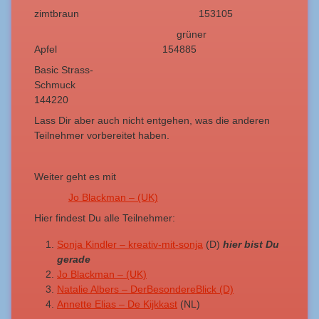
zimtbraun 153105
grüner
Apfel 154885
Basic Strass-
Schmuck
144220
Lass Dir aber auch nicht entgehen, was die anderen
Teilnehmer vorbereitet haben.
Weiter geht es mit
Jo Blackman – (UK)
Hier findest Du alle Teilnehmer:
Sonja Kindler – kreativ-mit-sonja
(D)
hier bist Du
gerade
Jo Blackman – (UK)
Natalie Albers – DerBesondereBlick (D)
Annette Elias – De Kijkkast
(NL)