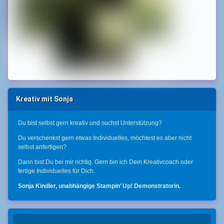
Kreativ mit Sonja
Du bist selbst gern kreativ und suchst Unterstützung?
Du verschenkst gern etwas Individuelles, möchtest es aber nicht
selbst anfertigen?
Dann bist Du bei mir richtig. Gern bin ich Dein Kreativcoach oder
fertige Individuelles für Dich.
Sonja Kindler, unabhängige Stampin’ Up! Demonstratorin.